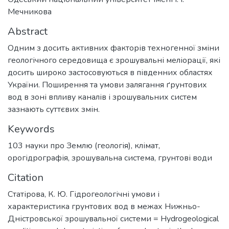
Мечникова
Abstract
Одним з досить активних факторів техногенної зміни
геологічного середовища є зрошувальні меліорації, які
досить широко застосовуються в південних областях
України. Поширення та умови залягання ґрунтових
вод в зоні впливу каналів і зрошувальних систем
зазнають суттєвих змін.
Keywords
103 науки про Землю (геологія)
,
клімат
,
орогідрографія
,
зрошувальна система
,
грунтові води
Citation
Статірова, К. Ю. Гідрогеологічні умови і
характеристика грунтових вод в межах Нижньо-
Дністровської зрошувальної системи = Hydrogeological