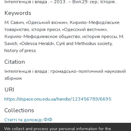
Інтелігенція і влада . – 2013 . – Вип.29: сер.: Історія .
Keywords
М. Савич
,
«Одеський вісник»
,
Кирило-Мефодіївське
товариство
,
історія преси
,
«Одесский вестник»
,
Кирило-Мефодиевское общество
,
история прессы
,
M.
Savich
,
«Odessa Herald»
,
Cyril and Methodius society
,
history of press
Citation
Інтелігенція і влада : громадсько-політичний науковий
збірник
URI
https://dspace.onu.edu.ua/handle/123456789/6695
Collections
Статті та доповіді ФІФ
We collect and process your personal information for the