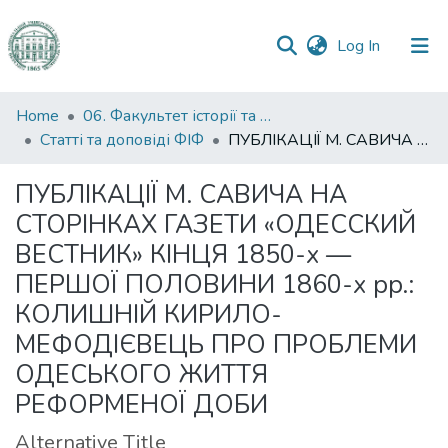
(current)
Log In
Communities
Home
06. Факультет історії та філософії
&
Статті та доповіді ФІФ
ПУБЛІКАЦІЇ М. САВИЧА НА СТОРІНКАХ ГАЗЕТИ «ОДЕССКИЙ ВЕСТНИК» КІНЦЯ 1850-х — ПЕРШОЇ ПОЛОВИНИ 1860-х pp.: КОЛИШНІЙ КИРИЛО-МЕФОДІЄВЕЦЬ ПРО ПРОБЛЕМИ ОДЕСЬКОГО ЖИТТЯ РЕФОРМЕНОЇ ДОБИ
Collections
ПУБЛІКАЦІЇ М. САВИЧА НА
All of DSpace
СТОРІНКАХ ГАЗЕТИ «ОДЕССКИЙ
ВЕСТНИК» КІНЦЯ 1850-х —
Statistics
ПЕРШОЇ ПОЛОВИНИ 1860-х pp.:
КОЛИШНІЙ КИРИЛО-
МЕФОДІЄВЕЦЬ ПРО ПРОБЛЕМИ
ОДЕСЬКОГО ЖИТТЯ
РЕФОРМЕНОЇ ДОБИ
Alternative Title