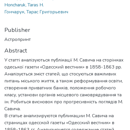
Honcharuk, Taras H.
Гончарук, Тарас Григорьевич
Publisher
Астропринт
Abstract
У статті аналізуються публікації М. Савича на сторінках
одеської газети «Одесский вестник» в 1858-1863 pp.
Аналізується зміст статей, що стосуються важливих
питань міського життя, а також реформування освіти,
створення приватних банків, положення робочого
класу, установи органів місцевого самоврядування та
ін. Робиться висновок про прогресивність поглядів М.
Савича.
В статье анализируются публикации М. Савича на
страницах одесской газеты «Одесский вестник» в
1858-1863 гг. Анализируется содержание статей,