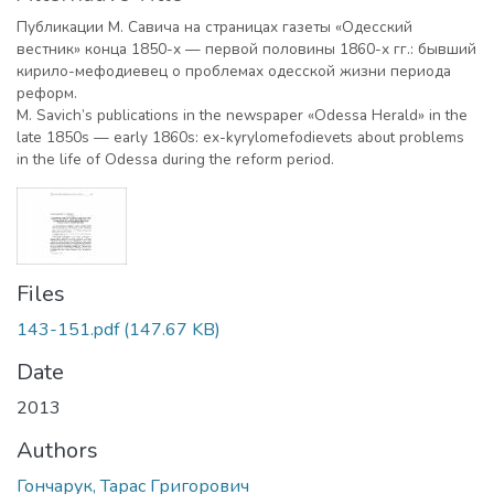
Публикации М. Савича на страницах газеты «Одесский
вестник» конца 1850-х — первой половины 1860-х гг.: бывший
кирило-мефодиевец о проблемах одесской жизни периода
реформ.
М. Savich’s publications in the newspaper «Odessa Herald» in the
late 1850s — early 1860s: ex-kyrylomefodievets about problems
in the life of Odessa during the reform period.
Files
143-151.pdf
(147.67 KB)
Date
2013
Authors
Гончарук, Тарас Григорович