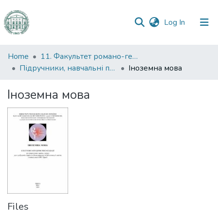
(current)
Log In
Communities
Home
11. Факультет романо-германської філології
&
Підручники, навчальні посібники та інші науково- та навчально-методичні праці РГФ
Іноземна мова
Collections
Іноземна мова
All of DSpace
Statistics
Files