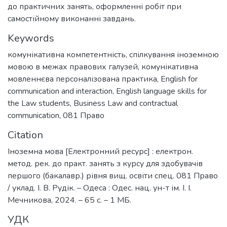
до практичних занять, оформленні робіт при
самостійному виконанні завдань.
Keywords
комунікативна компетентність
,
спілкування іноземною
мовою в межах правових галузей
,
комунікативна
мовленнєва персоналізована практика
,
English for
communication and interaction
,
English language skills for
the Law students
,
Business Law and contractual
communication
,
081 Право
Citation
Іноземна мова [Електронний ресурс] : електрон.
метод. рек. до практ. занять з курсу для здобувачів
першого (бакалавр.) рівня вищ. освіти спец. 081 Право
/ уклад. І. В. Рудік. – Одеса : Одес. нац. ун-т ім. І. І.
Мечникова, 2024. – 65 с. – 1 МБ.
УДК