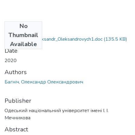
No
Files
Thumbnail
242_Bahnich_Oleksandr_Oleksandrovych1.doc
(135.5 KB)
Available
Date
2020
Authors
Багніч, Олександр Олександрович
Publisher
Одеський національний університет імені І. І.
Мечникова
Abstract