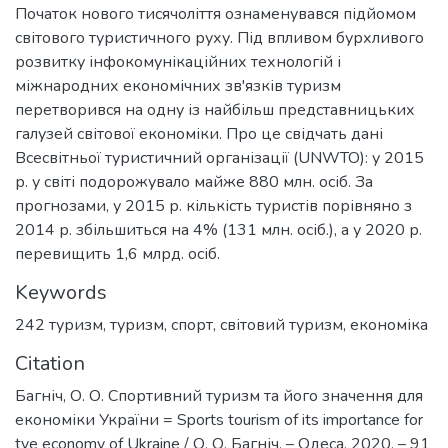
Початок нового тисячоліття ознаменувався підйомом
світового туристичного руху. Під впливом бурхливого
розвитку інфокомунікаційних технологій і
міжнародних економічних зв'язків туризм
перетворився на одну із найбільш представницьких
галузей світової економіки. Про це свідчать дані
Всесвітньої туристичний організації (UNWTO): у 2015
р. у світі подорожувало майже 880 млн. осіб. За
прогнозами, у 2015 р. кількість туристів порівняно з
2014 р. збільшиться на 4% (131 млн. осіб.), а у 2020 р.
перевищить 1,6 млрд. осіб.
Keywords
242 туризм
,
туризм
,
спорт
,
світовий туризм
,
економіка
Citation
Багніч, О. О. Спортивний туризм та його значення для
економіки України = Sports tourism of its importance for
tye economy of Ukraine / О. О. Багніч. – Одеса, 2020. – 91