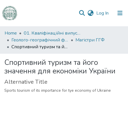
(current)
Log In
Communities
Home
01. Кваліфікаційні випускні роботи здобувачів вищої освіти
&
Геолого-географічний факультет
Магістри ГГФ
Collections
Спортивний туризм та його значення для економіки України
All of DSpace
Спортивний туризм та його
значення для економіки України
Statistics
Alternative Title
Sports tourism of its importance for tye economy of Ukraine