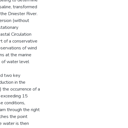
saline, transformed
the Dniester River.
ersion (without
stationary
tal Circulation
t of a conservative
bservations of wind
ons at the marine
 of water level
ied two key
duction in the
) the occurrence of a
s exceeding 15
e conditions,
am through the right
aches the point
e water is then