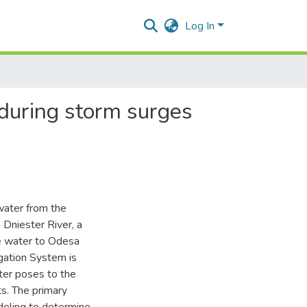
Log In
 during storm surges
 water from the
 Dniester River, a
le water to Odesa
igation System is
ater poses to the
ts. The primary
deling to determine