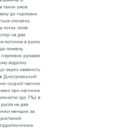
а таких умов
ану до гирлових
ється спочатку
 потім, після
стер на два
м потоком в русло
 до лиману.
 гирлових рукавів
ому відрізку
що через наявність
 в Дністровський
но-східній частині
имані при нагінних
лоністю (до 7‰) в
 русла на два
річки менших за
ористаний
гідротехнічних