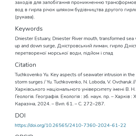
заходів для запобігання проникненню трансформо
вод в гирла річок шляхом будівництва другого гирл
(рукава).
Keywords
Dniester Estuary
,
Dniester River mouth
,
transformed sea 
up and down surge
,
Дністровський лиман
,
гирло Дніс
перетвореної морської води
,
підйом і спад
Citation
Tuchkovenkо Yu. Key aspects of seawater intrusion in the 
storm surges / Yu. Tuchkovenko, N. Loboda, V. Ovcharuk /
Харківського національного університету імені В. Н. 
Геологія. Географія. Екологія : зб. наук. пр. – Харків : Х
Каразіна, 2024. – Вип. 61. – С. 272–287.
DOI
https://doi.org/10.26565/2410-7360-2024-61-22