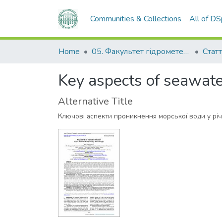
Communities & Collections
All of D
Home
05. Факультет гідрометеорології і екології
Статт
Key aspects of seawater
Alternative Title
Ключові аспекти проникнення морської води у річ