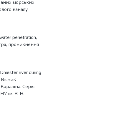
ваних морських
ового каналу
water penetration
,
тра
,
проникнення
Dniester river during
/ Вісник
Каразіна. Серія:
НУ ім. В. Н.