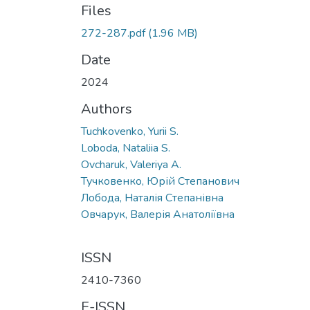
Files
272-287.pdf
(1.96 MB)
Date
2024
Authors
Tuchkovenko, Yurii S.
Loboda, Nataliia S.
Ovcharuk, Valeriya A.
Тучковенко, Юрій Степанович
Лобода, Наталія Степанівна
Овчарук, Валерія Анатоліївна
ISSN
2410-7360
E-ISSN