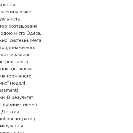
икнення
 частину річки
уальність
істер розташована
водою місто Одеса,
ної системи. Мета
ідродинамічного
 яких можливе
стровського
ня цієї задачі
ня термічного
чної моделі
essment),
и. В результаті
я проник- нення
 Дністер
обові витрати р.
омінування
апрямків зі