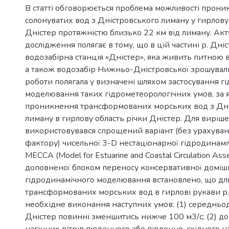
В статті обговорюється проблема можливості прон
солонуватих вод з Дністровського лиману у гирлову
Дністер протяжністю близько 22 км від лиману. Акт
дослідження полягає в тому, що в цій частині р. Дн
водозабірна станція «Дністер», яка живить питною 
а також водозабір Нижньо-Дністровської зрошуваль
роботи полягала у визначені шляхом застосування г
моделювання таких гідрометеорологічних умов, за
проникнення трансформованих морських вод з Дні
лиману в гирлову область річки Дністер. Для вирішен
використовувався спрощений варіант (без урахуван
фактору) чисельної 3-D нестаціонарної гідродинамі
MECCA (Model for Estuarine and Coastal Circulation Ass
доповненої блоком переносу консервативної домішк
гідродинамічного моделювання встановлено, що дл
трансформованих морських вод в гирлові рукави р.
необхідне виконання наступних умов: (1) середньод
Дністер повинні зменшитись нижче 100 м3/с; (2) д
нагінних вітрів південного або південно-східного н