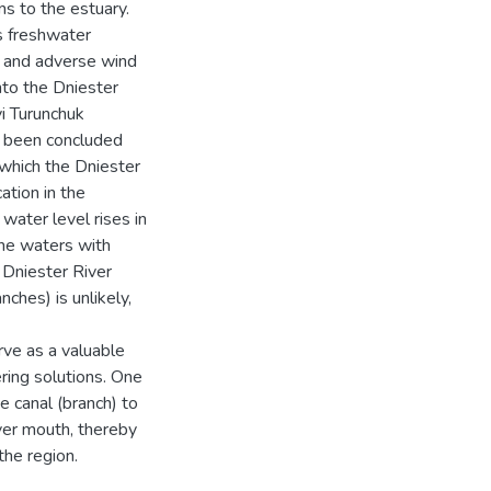
ns to the estuary.
’s freshwater
ge and adverse wind
nto the Dniester
i Turunchuk
s been concluded
which the Dniester
ation in the
 water level rises in
ine waters with
e Dniester River
ches) is unlikely,
rve as a valuable
ring solutions. One
e canal (branch) to
iver mouth, thereby