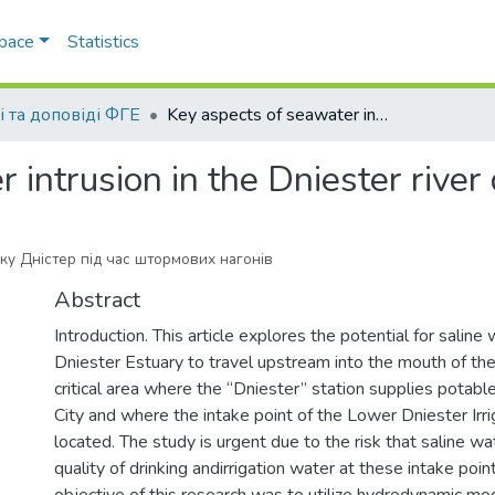
Space
Statistics
і та доповіді ФГЕ
Key aspects of seawater intrusion in the Dniester river during storm surges
 intrusion in the Dniester river
ку Дністер під час штормових нагонів
Abstract
Introduction. This article explores the potential for saline
Dniester Estuary to travel upstream into the mouth of the
critical area where the “Dniester” station supplies potab
City and where the intake point of the Lower Dniester Irr
located. The study is urgent due to the risk that saline w
quality of drinking andirrigation water at these intake poin
objective of this research was to utilize hydrodynamic mo