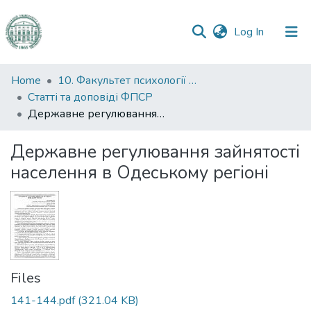
(current)
Log In
Communities
Home
10. Факультет психології та соціальної роботи
&
Статті та доповіді ФПСР
Collections
Державне регулювання зайнятості населення в Одеському регіоні
All of DSpace
Державне регулювання зайнятості
населення в Одеському регіоні
Statistics
Files
141-144.pdf
(321.04 KB)