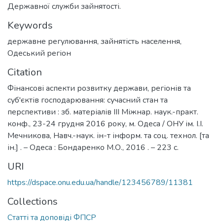
Державної служби зайнятості.
Keywords
державне регулювання
,
зайнятість населення
,
Одеський регіон
Citation
Фінансові аспекти розвитку держави, регіонів та
суб'єктів господарювання: сучасний стан та
перспективи : зб. матеріалів ІІІ Міжнар. наук.-практ.
конф., 23-24 грудня 2016 року, м. Одеса / ОНУ ім. І.І.
Мечникова, Навч.-наук. ін-т інформ. та соц. технол. [та
ін.] . – Одеса : Бондаренко М.О., 2016 . – 223 с.
URI
https://dspace.onu.edu.ua/handle/123456789/11381
Collections
Статті та доповіді ФПСР