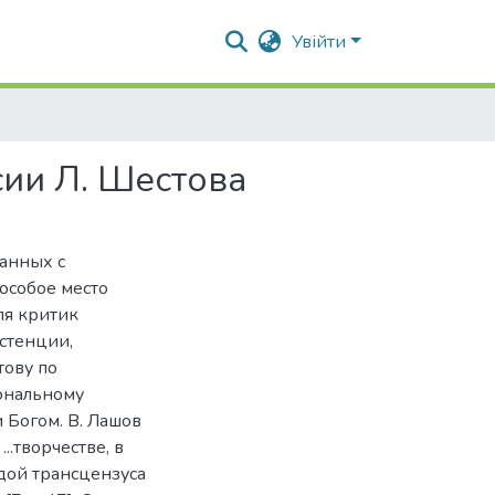
Увійти
сии Л. Шестова
занных с
особое место
ля критик
истенции,
тову по
ональному
 Богом. В. Лашов
..творчестве, в
дой трансцензуса