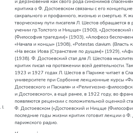
и дерзновения как свого рода синонимов спасения» [7
критика о Ф. Достоевском связаны с его концепцие
сакрального и профанного, жизнью и смертью. К 
творческому пути писателя Л. Шестов обращается в 
учении гр.Толстого и Ницще» (1900), «Достоевски
(Философия трагедии)» (1903), «Апофеоз беспочвен
«Начала и концы» (1908), «Potestas clavium. (Власть 
«На весах Иова (Странствие по дущам)» (1929), «А
(1938). Ф. Достоевский стал для Л. Шестова мыслите
критик писал на протяжении всей деятельности. Так
1923 и 1927 годах Л. Шестов в Париже читает в Сл
университете при Сорбонне лекционные курсы «Ф
Достоевского и Паскаля» и «Религиозно-философск
и Достоевского», а ещё ранее, в 1922 году, во фра
появляются рецензии с положительной оценкой стат
І.
Ф. Достоевском («Достоевский и Ницще (Философия
последние годы жизни критик готовит лекции о Ф.
парижского радио.