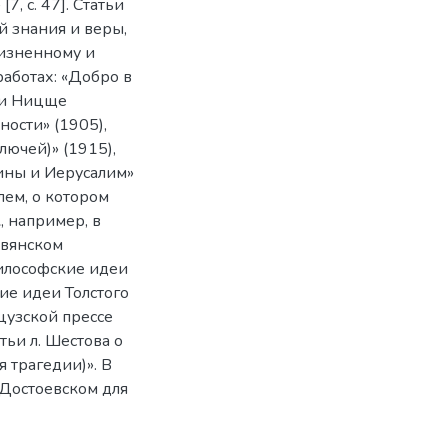
, с. 47]. Статьи
й знания и веры,
жизненному и
работах: «Добро в
й и Ницще
ности» (1905),
ключей)» (1915),
фины и Иерусалим»
лем, о котором
, например, в
авянском
илософские идеи
ие идеи Толстого
нцузской прессе
ьи л. Шестова о
 трагедии)». В
 Достоевском для