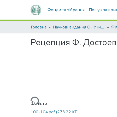
Фонди та зібрання
Пошук за кри
Головна
Наукові видання ОНУ імені І. І. Мечникова
Філ
Рецепция Ф. Достоев
Вантажиться...
Файли
100-104.pdf
(273.22 KB)