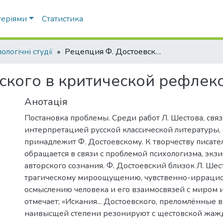
теріями
Статистика
ологічні студії
Рецепция Ф. Достоевского в критической рефлексии Л. Шестова
ского в критической рефлек
Анотація
Постановка проблемы. Среди работ Л. Шестова, свя
интерпретацией русской классической литературы, 
принадлежит Ф. Достоевскому. К творчеству писате
обращается в связи с проблемой психологизма, экз
авторского сознания. Ф. Достоевский близок Л. Шес
трагическому мироощущению, чувственно-ирраци
осмыслению человека и его взаимосвязей с миром и
отмечает; «Искания... Достоевского, преломлённые в .
наивысщей степени резонируют с щестовской жаж