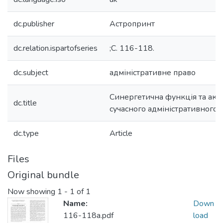
dc.publisher
Астропринт
dc.relation.ispartofseries
;С. 116-118.
dc.subject
адміністративне право
Синергетична функція та аксі
dc.title
сучасного адміністративного 
dc.type
Article
Files
Original bundle
Now showing
1 - 1 of 1
Name:
Down
116-118а.pdf
load