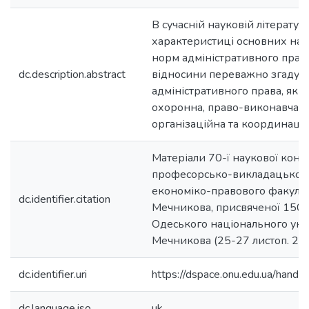
В сучасній науковій літератур
характеристиці основних нап
норм адміністративного права
dc.description.abstract
відносини переважно згадуют
адміністративного права, як р
охоронна, право-виконавча, 
організаційна та координаці
Матеріали 70-ї наукової конф
професорсько-викладацького
економіко-правового факультет
dc.identifier.citation
Мечникова, присвяченої 150-
Одеського національного універ
Мечникова (25-27 листоп. 2015
dc.identifier.uri
https://dspace.onu.edu.ua/han
dc.language.iso
uk