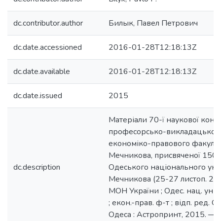
dc.contributor.author
Билык, Павел Петрович
dc.date.accessioned
2016-01-28T12:18:13Z
dc.date.available
2016-01-28T12:18:13Z
dc.date.issued
2015
Матеріали 70-ї наукової конф
професорсько-викладацького
економіко-правового факультет
Мечникова, присвяченої 150-
dc.description
Одеського національного універ
Мечникова (25-27 листоп. 2015
МОН України ; Одес. нац. ун-т і
; екон.-прав. ф-т ; відп. ред. О
Одеса : Астропринт, 2015. — 2