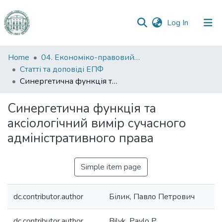
(current)
Log In
Communities
Home
04. Економіко-правовий факультет
&
Статті та доповіді ЕПФ
Collections
Синергетична функція та аксіологічний вимір сучасного адміністративного права
All of DSpace
Синергетична функція та
аксіологічний вимір сучасного
Statistics
адміністративного права
Simple item page
dc.contributor.author
Білик, Павло Петрович
dc.contributor.author
Bilyk, Pavlo P.