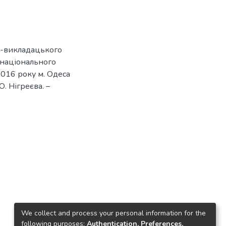
о-викладацького
 національного
 2016 року м. Одеса
 О. Нігреєва. –
We collect and process your personal information for the
following purposes:
Authentication, Preferences,