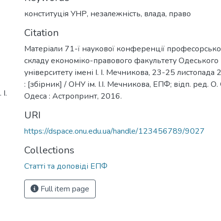
конституція УНР
,
незалежність
,
влада
,
право
Citation
Матеріали 71-ї наукової конференції професорськ
складу економіко-правового факультету Одеського
університету імені І. І. Мечникова, 23-25 листопада
: [збірник] / ОНУ ім. І.І. Мечникова, ЕПФ; відп. ред. О.
І.
Одеса : Астропринт, 2016.
URI
https://dspace.onu.edu.ua/handle/123456789/9027
Collections
Статті та доповіді ЕПФ
Full item page