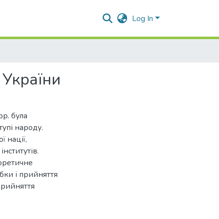
Log In
 України
р. була
упі народу.
ї нації,
нститутів.
еоретичне
бки і прийняття
прийняття