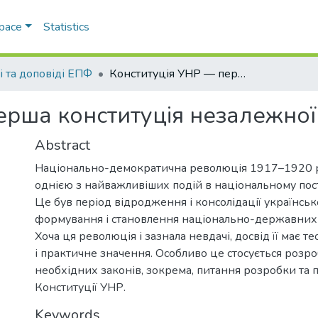
Space
Statistics
і та доповіді ЕПФ
Конституція УНР — перша конституція незалежної України
ерша конституція незалежної
Abstract
Національно-демократична революція 1917–1920 р
однією з найважливіших подій в національному пост
Це був період відродження і консолідації українсько
формування і становлення національно-державних і
Хоча ця революція і зазнала невдачі, досвід її має т
і практичне значення. Особливо це стосується розро
необхідних законів, зокрема, питання розробки та 
Конституції УНР.
Keywords