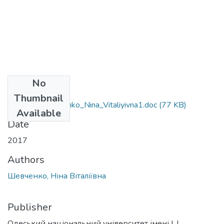
No
Files
Thumbnail
035.04_Shevchenko_Nina_Vitaliyivna1.doc
(77 KB)
Available
Date
2017
Authors
Шевченко, Ніна Віталіївна
Publisher
Одеський національний університет імені І. І.