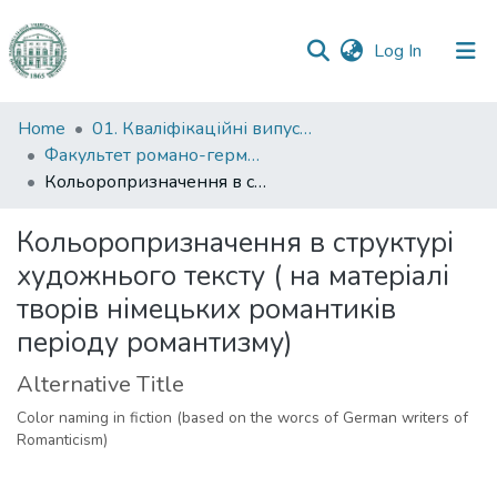
(current)
Log In
Communities
Home
01. Кваліфікаційні випускні роботи здобувачів вищої освіти
&
Факультет романо-германської філології
Collections
Кольоропризначення в структурі художнього тексту ( на матеріалі творів німецьких романтиків періоду романтизму)
All of DSpace
Кольоропризначення в структурі
художнього тексту ( на матеріалі
Statistics
творів німецьких романтиків
періоду романтизму)
Alternative Title
Color naming in fiction (based on the worcs of German writers of
Romanticism)