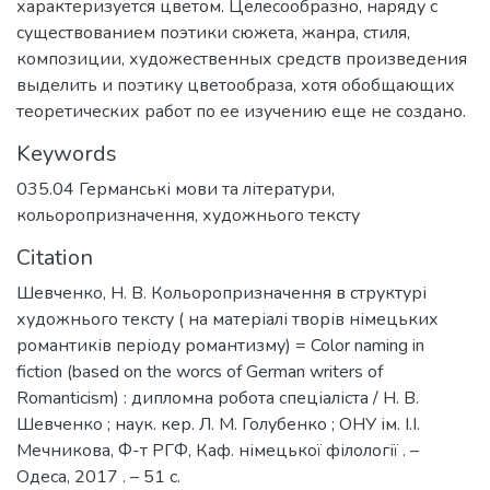
характеризуется цветом. Целесообразно, наряду с
существованием поэтики сюжета, жанра, стиля,
композиции, художественных средств произведения
выделить и поэтику цветообраза, хотя обобщающих
теоретических работ по ее изучению еще не создано.
Keywords
035.04 Германські мови та літератури
,
кольоропризначення
,
художнього тексту
Citation
Шевченко, Н. В. Кольоропризначення в структурі
художнього тексту ( на матеріалі творів німецьких
романтиків періоду романтизму) = Color naming in
fiction (based on the worcs of German writers of
Romanticism) : дипломна робота спеціаліста / Н. В.
Шевченко ; наук. кер. Л. М. Голубенко ; ОНУ ім. І.І.
Мечникова, Ф-т РГФ, Каф. німецької філології . –
Одеса, 2017 . – 51 с.