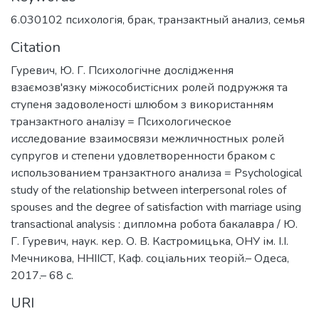
6.030102 психологія
,
брак
,
транзактный анализ
,
семья
Citation
Гуревич, Ю. Г. Психологічне дослідження
взаємозв'язку міжособистісних ролей подружжя та
ступеня задоволеності шлюбом з використанням
транзактного аналізу = Психологическое
исследование взаимосвязи межличностных ролей
супругов и степени удовлетворенности браком с
использованием транзактного анализа = Psychological
study of the relationship between interpersonal roles of
spouses and the degree of satisfaction with marriage using
transactional analysis : дипломна робота бакалавра / Ю.
Г. Гуревич, наук. кер. О. В. Кастромицька, ОНУ ім. І.І.
Мечникова, ННІІСТ, Каф. соціальних теорій.– Одеса,
2017.– 68 с.
URI