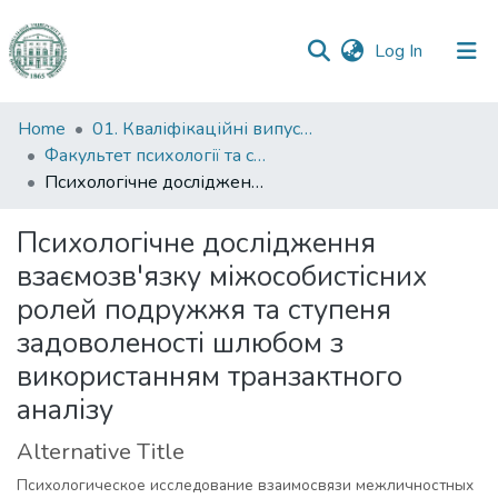
(current)
Log In
Communities
Home
01. Кваліфікаційні випускні роботи здобувачів вищої освіти
&
Факультет психології та соціальної роботи
Collections
Психологічне дослідження взаємозв'язку міжособистісних ролей подружжя та ступеня задоволеності шлюбом з використанням транзактного аналізу
All of DSpace
Психологічне дослідження
взаємозв'язку міжособистісних
Statistics
ролей подружжя та ступеня
задоволеності шлюбом з
використанням транзактного
аналізу
Alternative Title
Психологическое исследование взаимосвязи межличностных