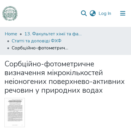
(current)
Log In
Communities
Home
13. Факультет хімії та фармації
&
Статті та доповіді ФХФ
Collections
Сорбційно-фотометричне визначення мікрокількостей неіоногених поверхнево-активних речовин у природних водах
All of DSpace
Сорбційно-фотометричне
визначення мікрокількостей
Statistics
неіоногених поверхнево-активних
речовин у природних водах