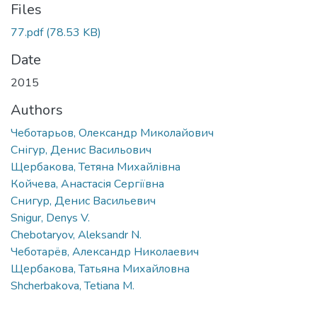
Files
77.pdf
(78.53 KB)
Date
2015
Authors
Чеботарьов, Олександр Миколайович
Снігур, Денис Васильович
Щербакова, Тетяна Михайлівна
Койчева, Анастасія Сергіївна
Снигур, Денис Васильевич
Snigur, Denys V.
Chebotaryov, Aleksandr N.
Чеботарёв, Александр Николаевич
Щербакова, Татьяна Михайловна
Shcherbakova, Tetiana M.