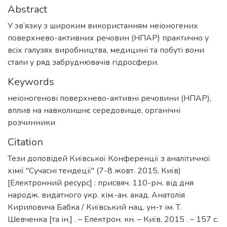
Abstract
У зв’язку з широким використанням неіоногених
поверхнево-активних речовин (НПАР) практично у
всіх галузях виробництва, медицині та побуті вони
стали у ряд забруднювачів гідросфери.
Keywords
неіоногенові поверхнево-активні речовини (НПАР)
,
вплив на навколишнє середовище
,
органічні
розчинники
Citation
Тези доповідей Київської Конференції з аналітичної
хімії "Сучасні тендеції" (7-8 жовт. 2015, Київ)
[Електронний ресурс] : присвяч. 110-річ. від дня
народж. видатного укр. хім.-ан. акад. Анатолія
Кириловича Бабка / Київський нац. ун-т ім. Т.
Шевченка [та ін.] . – Електрон. кн. – Київ, 2015 . – 157 с.