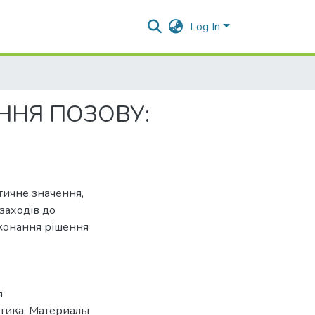
Log In
ННЯ ПОЗОВУ:
тичне значення,
заходів до
иконання рішення
я
ктика. Материалы