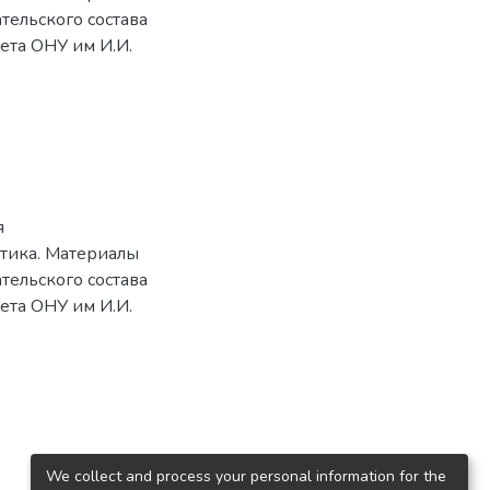
ельского состава
ета ОНУ им И.И.
я
ктика. Материалы
ельского состава
ета ОНУ им И.И.
We collect and process your personal information for the