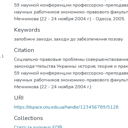
59 научной конференции профессорско-преподават
научных работников экономико-правового факульт
Мечникова (22 - 24 ноября 2004 г.) - Одесса, 2005.
Keywords
запобіжні заходи
,
заходи до забезпечення позову
Citation
І.
Социально-правовые проблемы совершенствовани
законода¬тельства Украины: история, теория и пра
59 научной конференции профессорско-преподават
научных работников экономико-правового факульт
Мечникова (22 - 24 ноября 2004 г.)
URI
https://dspace.onu.edu.ua/handle/123456789/5128
Collections
Статті та доповіді ЕПФ