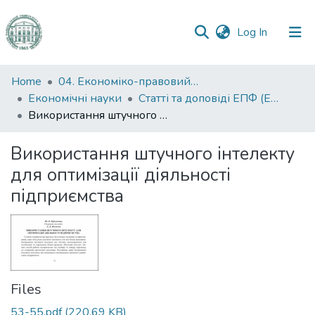
(current)
Log In
Communities
Home
04. Економіко-правовий факультет
&
Економічні науки
Статті та доповіді ЕПФ (Економічні науки)
Collections
Використання штучного інтелекту для оптимізації діяльності підприємства
All of DSpace
Використання штучного інтелекту
для оптимізації діяльності
Statistics
підприємства
Files
53-55.pdf
(220.69 KB)