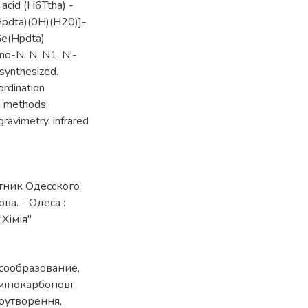
 acid (H6Ttha) -
Hpdta)(0H)(H20)]-
[Ge(Hpdta)
o-N, N, N1, N'-
 synthesized.
ordination
h methods:
ravimetry, infrared
стник Одесского
ва. - Одеса :
"Хімія"
сообразование
,
мінокарбонові
тоутворення
,