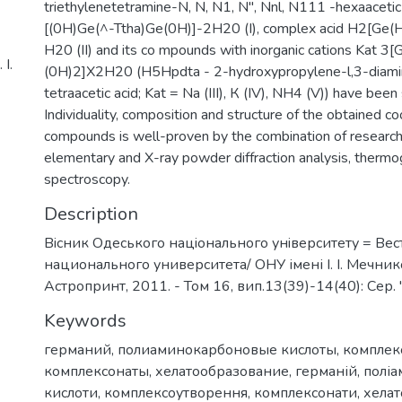
triethylenetetramine-N, N, N1, N", Nnl, N111 -hexaacetic
[(0H)Ge(^-Ttha)Ge(0H)]-2H20 (I), complex acid H2[Ge(
H20 (II) and its со mpounds with inorganic cations Kat 3
І.
(0H)2]X2H20 (H5Hpdta - 2-hydroxypropylene-l,3-diamin
tetraacetic acid; Kat = Na (III), К (IV), NH4 (V)) have been
Individuality, composition and structure of the obtained co
compounds is well-proven by the combination of researc
elementary and X-ray powder diffraction analysis, thermog
spectroscopy.
Description
Вiсник Одеського нацiонального унiверситету = Ве
национального университета/ ОНУ імені І. І. Мечнико
Астропринт, 2011. - Том 16, вип.13(39)-14(40): Сер. 
Keywords
германий
,
полиаминокарбоновые кислоты
,
комплек
комплексонаты
,
хелатообразование
,
германій
,
поліа
кислоти
,
комплексоутворення
,
комплексонати
,
хела