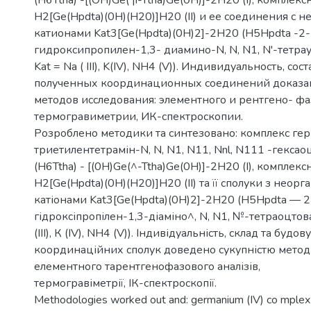
H2[Ge(Hpdta)(0H)(H20)]H20 (II) и ее соединения с 
катионами Kat3[Ge(Hpdta)(0H)2]-2H20 (H5Hpdta -2-
гидроксипропилен-1,3- диамино-N, N, N1, N'-тетрау
Kat = Na ( III), K(IV), NH4 (V)). Индивидуальность, со
полученных координационных соединений доказа
методов исследования: элементного и рентгено- фа
термогравиметрии, ИК-спектроскопии.
Розроблено методики та синтезовано: комплекс герм
триетилентетрамін-N, N, N1, N11, Nnl, N111 -гекса
(H6Ttha) - [(0H)Ge(^-Ttha)Ge(0H)]-2H20 (I), комплекс
H2[Ge(Hpdta)(0H)(H20)]H20 (II) та її сполуки з неор
катіонами Kat3[Ge(Hpdta)(0H)2]-2H20 (H5Hpdta — 2
гідроксіпропілен-1,3-діаміно^, N, N1, №-тетраоцтова
(III), К (IV), NH4 (V)). Індивідуальність, склад та буд
координаційних сполук доведено сукупністю метод
елементного тарентгенофазового аналізів,
термогравіметрії, ІК-спектроскопії.
Methodologies worked out and: germanium (IV) со mplex