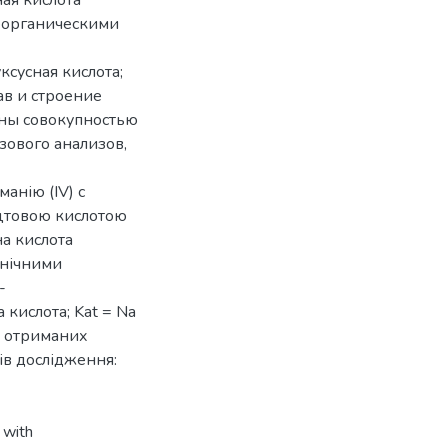
неорганическими
ксусная кислота;
став и строение
ны совокупностью
зового анализов,
анію (IV) с
оцтовою кислотою
на кислота
ганічними
-
 кислота; Kat = Na
ову отриманих
ів дослідження:
 with