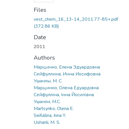
Files
vest_chem_16_13-14_2011.77-85+.pdf
(372.86 KB)
Date
2011
Authors
Марцинко, Елена Эдуардовна
Сейфуллина, Инна Иосифовна
Ушанлы, М. С.
Марцинко, Олена Едуардівна
Сейфулліна, Інна Йосипівна
Ушанли, М.С.
Martsynko, Olena E.
Seifullina, Inna Y.
Ushanli, M. S.