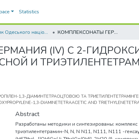
Space
Statistics
Вісник Одеського національного університету. Хімія
КОМПЛЕКСОНАТЫ ГЕРМАНИЯ (IV) С 2-ГИДРОКСИПРОПИЛЕН-1,3-ДИАМИНТЕТРАУКСУСНОЙ И ТРИЭТИЛЕНТЕТРАМИНГЕКСАУКСУСНОЙ КИСЛОТАМИ
РМАНИЯ (IV) С 2-ГИДРОКС
СНОЙ И ТРИЭТИЛЕНТЕТРА
СІПРОПІЛЕН-1,3-ДІАМИНТЕТРАОЦТОВОЮ ТА ТРИЕТИЛЕНТЕТРАМІ
OXYPROPYLENE-1,3-DIAMINETETRAACETIC AND TRIETHYLENETETR
Abstract
Разработаны методики и синтезированы: комплекс г
триэтилентетрамин-N, N, N N11, N111, N111 -гекса
(H6Ttha) -[(OH)Ge( |i-Ttha)Ge(0H)]-2H20 (I), комплекс