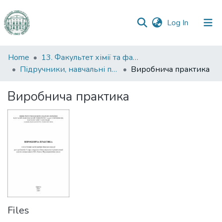
(current)
Log In
Communities
Home
13. Факультет хімії та фармації
&
Підручники, навчальні посібники та інші науково- та навчально-методичні праці ФХФ
Виробнича практика
Collections
Виробнича практика
All of DSpace
Statistics
Files