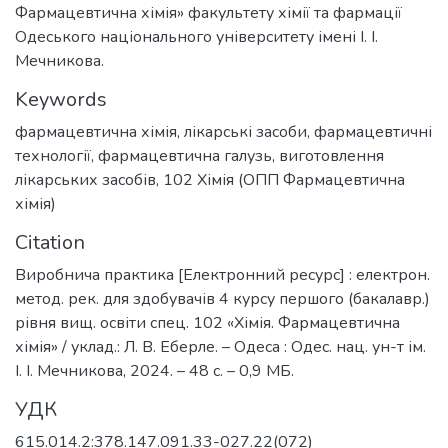
Фармацевтична хімія» факультету хімії та фармації
Одеського національного університету імені І. І.
Мечникова.
Keywords
фармацевтична хімія
,
лікарські засоби
,
фармацевтичні
технології
,
фармацевтична галузь
,
виготовлення
лікарських засобів
,
102 Хімія (ОПП Фармацевтична
хімія)
Citation
Виробнича практика [Електронний ресурс] : електрон.
метод. рек. для здобувачів 4 курсу першого (бакалавр.)
рівня вищ. освіти спец. 102 «Хімія. Фармацевтична
хімія» / уклад.: Л. В. Еберле. – Одеса : Одес. нац. ун-т ім.
І. І. Мечникова, 2024. – 48 с. – 0,9 МБ.
УДК
615.014.2:378.147.091.33-027.22(072)