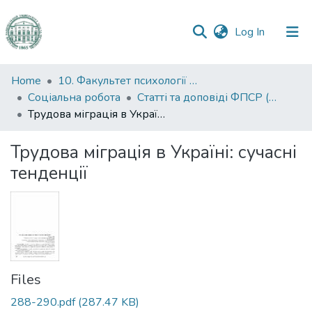
(current)
Log In
Communities
Home
10. Факультет психології та соціальної роботи
&
Соціальна робота
Статті та доповіді ФПСР (Соціальна робота)
Collections
Трудова міграція в Україні: сучасні тенденції
All of DSpace
Трудова міграція в Україні: сучасні
тенденції
Statistics
Files
288-290.pdf
(287.47 KB)