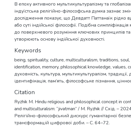
В епоху активного мультикультуралізму та глобалізац
індуїстська релігійно-філософська думка зазнає змі
дослідження показує, що Девдатт Паттанаїк рідко в
або суті індійської філософії. Подібна симпліфікаці
до поверхневого розуміння ключових принципів та 
утворюють основу індійської духовності.
Keywords
being
,
spirituality
,
culture
,
multiculturalism
,
traditions
,
soul
,
identification
,
memory
,
philosophical knowledge
,
values
,
c
духовність
,
культура
,
мультикультуралізм
,
традиції
,
ідентифікація
,
пам’ять
,
філософське пізнання
,
ціннос
Citation
Ryzhik M. Hindu religious and philosophical concept in cont
and multiculturalism: “jivatman” / M. Ryzhik // Схід. – 2024.
Релігійно-філософський дискурс гуманітарної безпе
трансформацій цифрової доби. – С. 64–72.