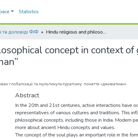
Space
Statistics
і та доповіді ФІФ
Hindu religious and philosophical concept in context of globalization and multiculturalism: “jivatman”
losophical concept in context of
tman”
овах глобалізації та мультикультуралізму: поняття «дживатман»
Abstract
In the 20th and 21st centuries, active interactions have 
representatives of various cultures and traditions. This inf
philosophical concepts, including those in India. Modern p
more about ancient Hindu concepts and values.
The concept of the soul plays an important role in the for