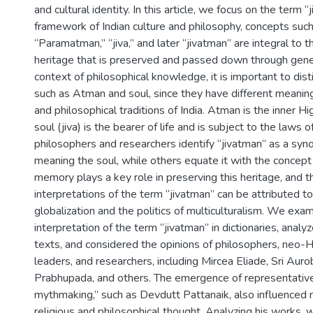
and cultural identity. In this article, we focus on the term 
framework of Indian culture and philosophy, concepts suc
“Paramatman,” “jiva,” and later “jivatman” are integral to th
heritage that is preserved and passed down through gener
context of philosophical knowledge, it is important to dis
such as Atman and soul, since they have different meanings
and philosophical traditions of India. Atman is the inner Hi
soul (jiva) is the bearer of life and is subject to the laws
philosophers and researchers identify “jivatman” as a syno
meaning the soul, while others equate it with the concept
memory plays a key role in preserving this heritage, and t
interpretations of the term “jivatman” can be attributed t
globalization and the politics of multiculturalism. We exa
interpretation of the term “jivatman” in dictionaries, analyz
texts, and considered the opinions of philosophers, neo-H
leaders, and researchers, including Mircea Eliade, Sri Aurob
Prabhupada, and others. The emergence of representative
mythmaking,” such as Devdutt Pattanaik, also influenced
religious and philosophical thought. Analyzing his works,