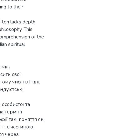
ng to their
often lacks depth
philosophy. This
 comprehension of the
ian spiritual
я між
сить свої
му числі в Індії.
ндуїстські
 особистої та
на терміні
фії такі поняття як
ан» є частиною
ся через