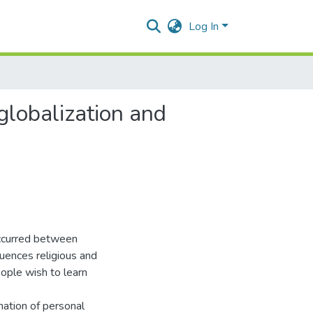
Log In
 globalization and
occurred between
luences religious and
eople wish to learn
mation of personal