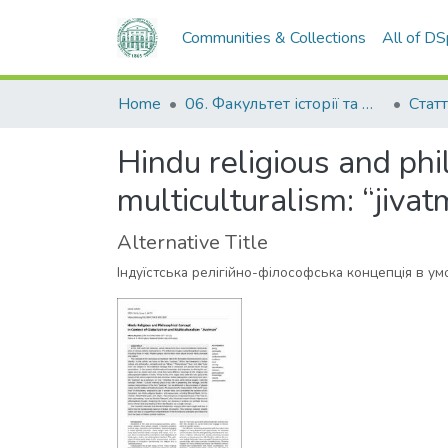
Communities & Collections
All of D
Home
06. Факультет історії та філософії
Статт
Hindu religious and phi
multiculturalism: “jiva
Alternative Title
Індуїстська релігійно-філософська концепція в ум