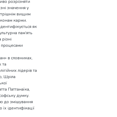
ливо розрізняти
ізні значення у
нутрішнім вищим
законам карми.
дентифікується як
ультурна пам’ять
 різні
и процесами
ан» в словниках,
х та
лігійних лідерів та
о, Шріла
ької
тта Паттанаїка,
ософську думку.
ію до змішування
 їх ідентифікації