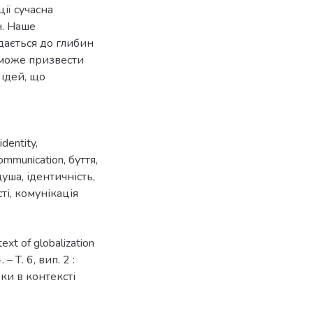
ії сучасна
н. Наше
дається до глибин
я може призвести
ідей, що
identity
,
ommunication
,
буття
,
душа
,
ідентичність
,
ті
,
комунікація
ext of globalization
 – Т. 6, вип. 2 :
ки в контексті