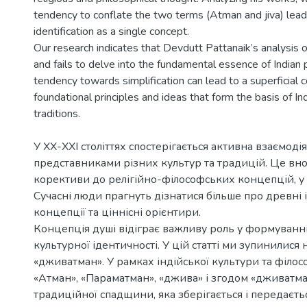
tendency to conflate the two terms (Atman and jiva) leadi
identification as a single concept.
Our research indicates that Devdutt Pattanaik’s analysis 
and fails to delve into the fundamental essence of Indian 
tendency towards simplification can lead to a superficial
foundational principles and ideas that form the basis of Ind
У ХХ-ХХІ століттях спостерігається активна взаємоді
представниками різних культур та традицій. Це вно
корективи до релігійно-філософських концепцій, у то
Сучасні люди прагнуть дізнатися більше про древні і
концепції та ціннісні орієнтири.
Концепція душі відіграє важливу роль у формуванні
культурної ідентичності. У цій статті ми зупинилися 
«дживатман». У рамках індійської культури та філосо
«Атман», «Параматман», «джива» і згодом «дживатм
традиційної спадщини, яка зберігається і передаєть