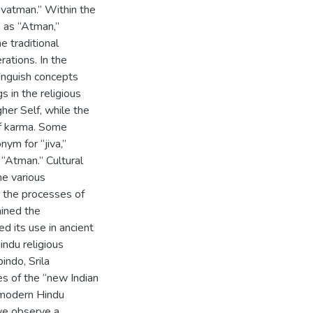
“jivatman.” Within the
h as “Atman,”
e traditional
ations. In the
tinguish concepts
 in the religious
gher Self, while the
 of karma. Some
nym for “jiva,”
 “Atman.” Cultural
he various
o the processes of
mined the
ed its use in ancient
indu religious
indo, Srila
s of the “new Indian
 modern Hindu
 we observe a