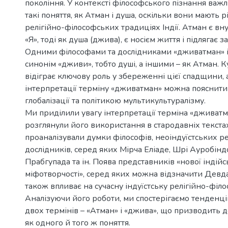
покоління. У контексті філософського пізнання важ
такі поняття, як Атман і душа, оскільки вони мають р
релігійно-філософських традиціях Індії. Атман є в
«Я», тоді як душа (джива), є носієм життя і підлягає 
Одними філософами та дослідниками «дживатман» і
синонім «дживи», тобто душі, а іншими – як Атман. К
відіграє ключову роль у збереженні цієї спадщини, а
інтерпретації терміну «дживатман» можна пояснит
глобалізації та політикою мультикультуралізму.
Ми приділили увагу інтерпретації терміна «дживатм
розглянули його використання в стародавніх текста
проаналізували думки філософів, неоіндуїстських ре
дослідників, серед яких Мірча Еліаде, Шрі Ауробінд
Прабгупада та ін. Поява представників «нової індійс
міфотворчості», серед яких можна відзначити Девда
також впливає на сучасну індуїстську релігійно-філ
Аналізуючи його роботи, ми спостерігаємо тенденц
двох термінів – «Атман» і «джива», що призводить до
як одного й того ж поняття.