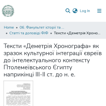
(current)
Log In
Communities
Home
06. Факультет історії та філософії
&
Статті та доповіді ФІФ
Тексти «Деметрія Хронографа» як зразок культурної інтеграції євреїв до інтелектуального контексту Птолемеївського Єгипту наприкінці III-II ст. до н. е.
Collections
Тексти «Деметрія Хронографа» як
All of DSpace
зразок культурної інтеграції євреїв
до інтелектуального контексту
Statistics
Птолемеївського Єгипту
наприкінці III-II ст. до н. е.