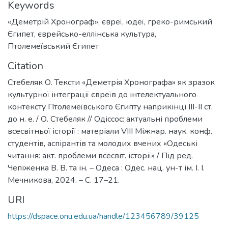
Keywords
«Деметрій Хронограф»
,
євреї
,
юдеї
,
греко-римський
Єгипет
,
єврейсько-еллінська культура
,
Птолемеївський Єгипет
Citation
Стебеляк О. Тексти «Деметрія Хронографа» як зразок
культурної інтеграції євреїв до інтелектуального
контексту Птолемеївського Єгипту наприкінці III-II ст.
до н. е. / О. Стебеляк // Одіссос: актуальні проблеми
всесвітньої історії : матеріали VIIІ Міжнар. наук. конф.
студентів, аспірантів та молодих вчених «Одеські
читання: акт. проблеми всесвіт. історії» / Під ред.
Чепіженка В. В. та ін. – Одеса : Одес. нац. ун-т ім. І. І.
Мечникова, 2024. – С. 17–21.
URI
https://dspace.onu.edu.ua/handle/123456789/39125