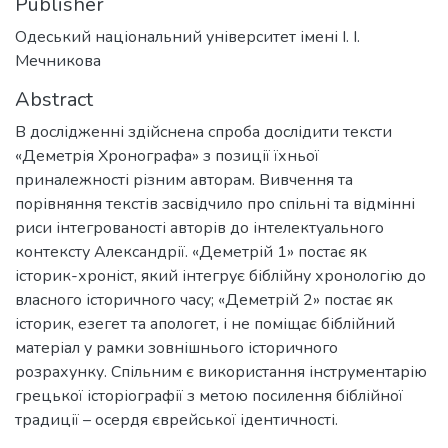
Publisher
Одеський національний університет імені І. І.
Мечникова
Abstract
В дослідженні здійснена спроба дослідити тексти
«Деметрія Хронографа» з позиції їхньої
приналежності різним авторам. Вивчення та
порівняння текстів засвідчило про спільні та відмінні
риси інтегрованості авторів до інтелектуального
контексту Александрії. «Деметрій 1» постає як
історик-хроніст, який інтегрує біблійну хронологію до
власного історичного часу; «Деметрій 2» постає як
історик, езегет та апологет, і не поміщає біблійний
матеріал у рамки зовнішнього історичного
розрахунку. Спільним є використання інструментарію
грецької історіографії з метою посилення біблійної
традиції – осердя єврейської ідентичності.