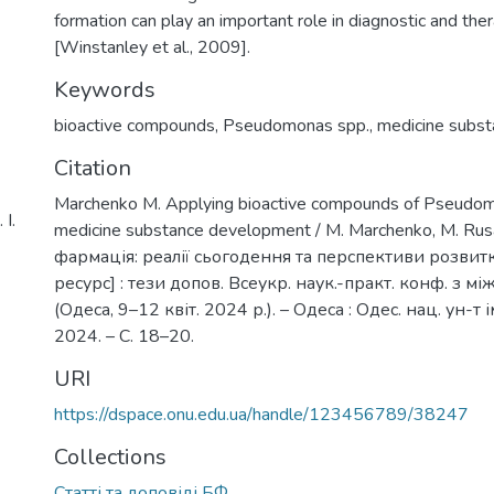
formation can play an important role in diagnostic and the
[Winstanley et al., 2009].
Keywords
bioactive compounds
,
Pseudomonas spp.
,
medicine subs
Citation
Marchenko M. Applying bioactive compounds of Pseudom
І.
medicine substance development / M. Marchenko, M. Rus
фармація: реалії сьогодення та перспективи розвит
ресурс] : тези допов. Всеукр. наук.-практ. конф. з мі
(Одеса, 9–12 квіт. 2024 р.). – Одеса : Одес. нац. ун-т ім
2024. – С. 18–20.
URI
https://dspace.onu.edu.ua/handle/123456789/38247
Collections
Статті та доповіді БФ