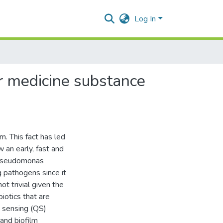
Log In
r medicine substance
m. This fact has led
 an early, fast and
, Pseudomonas
 pathogens since it
ot trivial given the
iotics that are
m sensing (QS)
 and biofilm