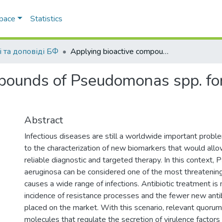
Space
Statistics
і та доповіді БФ
Applying bioactive compounds of Pseudomonas spp. for medicine substance development
mpounds of Pseudomonas spp. fo
Abstract
Infectious diseases are still a worldwide important proble
to the characterization of new biomarkers that would allow
reliable diagnostic and targeted therapy. In this context
aeruginosa can be considered one of the most threatening
causes a wide range of infections. Antibiotic treatment is n
incidence of resistance processes and the fewer new antib
placed on the market. With this scenario, relevant quoru
molecules that regulate the secretion of virulence factors