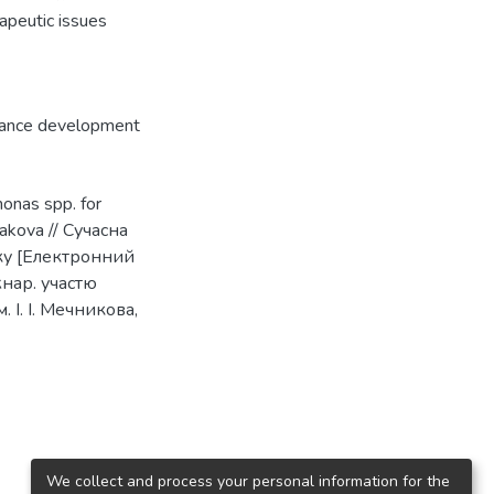
rapeutic issues
tance development
onas spp. for
akova // Сучасна
ку [Електронний
жнар. участю
. І. І. Мечникова,
We collect and process your personal information for the