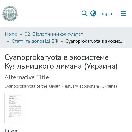
(current)
Log In
Communities
Home
02. Біологічний факультет
&
Статті та доповіді БФ
Cyanoprokaryota в экосистеме Куяльницкого лимана (Украина)
Collections
Cyanoprokaryota в экосистеме
All of DSpace
Куяльницкого лимана (Украина)
Statistics
Alternative Title
Cyanoprokaryota of the Kuyalnik estuary ecosystem (Ukraine)
Files