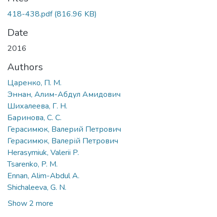
418-438.pdf
(816.96 KB)
Date
2016
Authors
Царенко, П. М.
Эннан, Алим-Абдул Амидович
Шихалеева, Г. Н.
Баринова, С. С.
Герасимюк, Валерий Петрович
Герасимюк, Валерій Петрович
Herasymiuk, Valerii P.
Tsarenko, P. M.
Ennan, Alim-Abdul A.
Shichaleeva, G. N.
Show 2 more