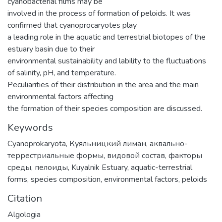
cyanobacterial films may be
involved in the process of formation of peloids. It was
confirmed that cyanoprocaryotes play
a leading role in the aquatic and terrestrial biotopes of the
estuary basin due to their
environmental sustainability and lability to the fluctuations
of salinity, pH, and temperature.
Peculiarities of their distribution in the area and the main
environmental factors affecting
the formation of their species composition are discussed.
Keywords
Cyanoprokaryota
,
Куяльницкий лиман
,
аквально-
террестриальные формы
,
видовой состав
,
факторы
среды
,
пелоиды
,
Kuyalnik Estuary
,
aquatic-terrestrial
forms
,
species composition
,
environmental factors
,
peloids
Citation
Аlgologia