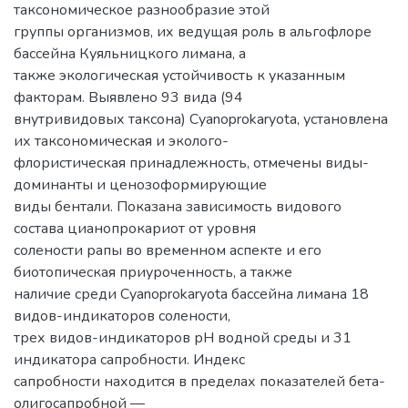
таксономическое разнообразие этой
группы организмов, их ведущая роль в альгофлоре
бассейна Куяльницкого лимана, а
также экологическая устойчивость к указанным
факторам. Выявлено 93 вида (94
внутривидовых таксона) Cyanoprokaryota, установлена
их таксономическая и эколого-
флористическая принадлежность, отмечены виды-
доминанты и ценозоформирующие
виды бентали. Показана зависимость видового
состава цианопрокариот от уровня
солености рапы во временном аспекте и его
биотопическая приуроченность, а также
наличие среди Сyanoprokaryota бассейна лимана 18
видов-индикаторов солености,
трех видов-индикаторов рН водной среды и 31
индикатора сапробности. Индекс
сапробности находится в пределах показателей бета-
олигосапробной —