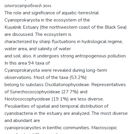
олигосапробной зон.
The role and significance of aquatic-terrestrial
Cyanoprokaryota in the ecosystem of the
Kuyalnik Estuary (the northwestern coast of the Black Sea)
are discussed. The ecosystem is
characterized by sharp fluctuations in hydrological regime,
water area, and salinity of water
and soil; also, it undergoes strong antropogenous pollution.
In this area 94 taxa of
Cyanoprokaryota were revealed during long-term
observations. Most of the taxa (53.2%)
belong to subclass Oscillatoriophycideae. Representatives
of Synechococcophycideae (27.7%) and
Nostococcophycideae (19.1%) are less diverse.
Peculiarities of spatial and temporal distribution of
cyanobacteria in the estuary are analyzed. The most diverse
and abundant are
cyanoprocaryotes in benthic communities. Macroscopic