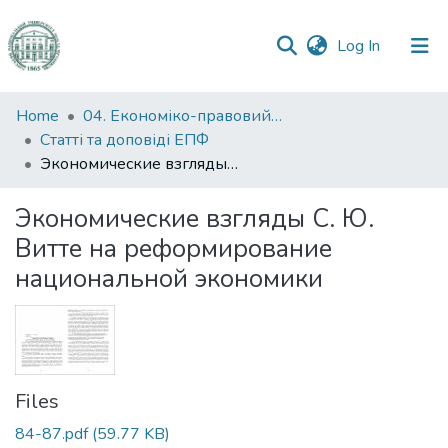
(current)
Log In
Communities
Home
04. Економіко-правовий факультет
&
Статті та доповіді ЕПФ
Collections
Экономические взгляды С. Ю. Витте на реформирование национальной экономики
All of DSpace
Экономические взгляды С. Ю.
Витте на реформирование
Statistics
национальной экономики
Files
84-87.pdf
(59.77 KB)