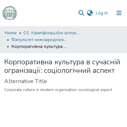
(current)
Log In
Communities
Home
01. Кваліфікаційні випускні роботи здобувачів вищої освіти
&
Факультет міжнародних відносин, політології та соціології
Collections
Корпоративна культура в сучасній огранізації: соціологічний аспект
All of DSpace
Корпоративна культура в сучасній
огранізації: соціологічний аспект
Statistics
Alternative Title
Corporate culture in modern organization: sociological aspect