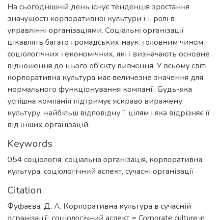
На сьогоднішній день існує тенденція зростання
значущості корпоративної культури і її ролі в
управлінні організаціями. Соціальні організації
цікавлять багато громадських наук, головним чином,
соціологічних і економічних, які і визначають основне
відношення до цього об'єкту вивчення. У всьому світі
корпоративна культура має величезне значення для
нормального функціонування компанії. Будь-яка
успішна компанія підтримує яскраво виражену
культуру, найбільш відповідну її цілям і яка відрізняє її
від інших організацій.
Keywords
054 соціологія
,
соціальна організація
,
корпоративна
культура
,
соціологічний аспект
,
сучасні організації
Citation
Фуфаєва, Д. А. Корпоративна культура в сучасній
огранізації: соціологічний аспект = Corporate culture in