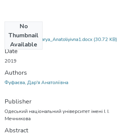
No
Files
Thumbnail
054_Fufayeva_Darya_Anatoliyivna1.docx
(30.72 KB)
Available
Date
2019
Authors
Фуфаєва, Дар'я Анатоліївна
Publisher
Одеський національний університет імені І. І.
Мечникова
Abstract