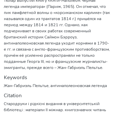
Тюлар выпустил книгу «Анти-Наполеон: чёрная
легенда императора» (Париж, 1965). Он отмечал, что
пик памфлетной волны о «корсиканском карлике» (так
назывался один из трактатов 1814 г.) пришёлся на
период между 1814 и 1821 гг. Однако, как
подчеркивает в своих работах современный
британский историк Саймон Бэрроуз,
антинаполеоновская легенда уходит корнями в 1790-
е гг. и связана с англо-французским противоборством,
причём её усиленно распространяли не только
подданные Георга III, но и французские журналисты-
эмигранты, прежде всего – Жан-Габриэль Пельтье.
Keywords
Жан-Габриэль Пельтье
,
антинаполеоновская легенда
Citation
Стародруки і рідкісні видання в університетській
бібліотеці : матеріали II міжнар. книгознавчих читань