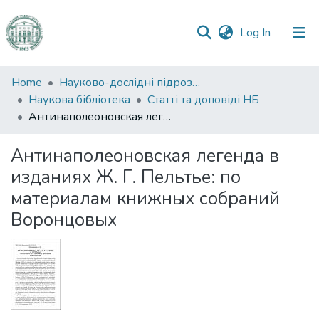
(current)
Log In
Communities
Home
Науково-дослідні підрозділи
&
Наукова бібліотека
Статті та доповіді НБ
Collections
Антинаполеоновская легенда в изданиях Ж. Г. Пельтье: по материалам книжных собраний Воронцовых
All of DSpace
Антинаполеоновская легенда в
изданиях Ж. Г. Пельтье: по
Statistics
материалам книжных собраний
Воронцовых