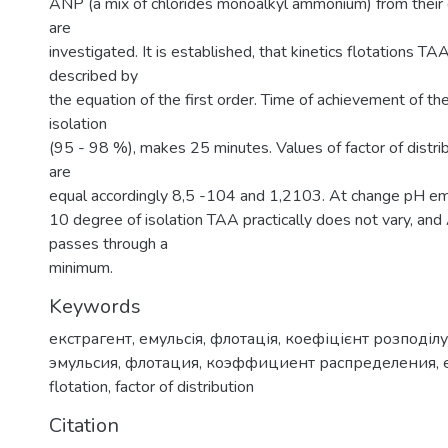
ANP (a mix of chlorides monoalkyl ammonium) from their 
are
investigated. It is established, that kinetics flotations TA
described by
the equation of the first order. Time of achievement of t
isolation
(95 - 98 %), makes 25 minutes. Values of factor of dist
are
equal accordingly 8,5 -104 and 1,2103. At change pH em
10 degree of isolation TAA practically does not vary, an
passes through a
minimum.
Keywords
екстрагент
,
емульсія
,
флотація
,
коефіцієнт розподілу
эмульсия
,
флотация
,
коэффициент распределения
,
flotation
,
factor of distribution
Citation