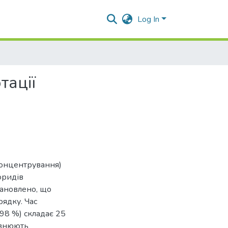
Log In
тації
концентрування)
оридів
тановлено, що
рядку. Час
98 %) складає 25
івнюють