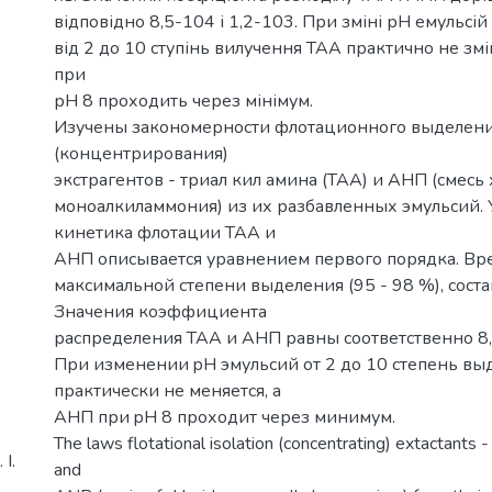
відповідно 8,5-104 і 1,2-103. При зміні рН емульсій
від 2 до 10 ступінь вилучення ТАА практично не зм
при
рН 8 проходить через мінімум.
Изучены закономерности флотационного выделен
(концентрирования)
экстрагентов - триал кил амина (ТАА) и АНП (смесь
моноалкиламмония) из их разбавленных эмульсий. У
кинетика флотации ТАА и
АНП описывается уравнением первого порядка. Вр
максимальной степени выделения (95 - 98 %), соста
Значения коэффициента
распределения ТАА и АНП равны соответственно 8,
При изменении pH эмульсий от 2 до 10 степень в
практически не меняется, а
АНП при pH 8 проходит через минимум.
The laws flotational isolation (concentrating) extactants -
І.
and