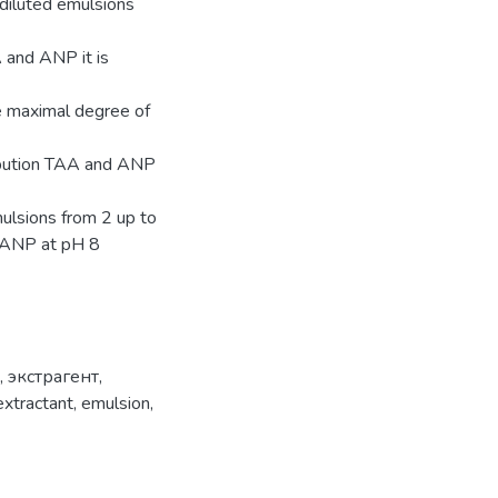
diluted emulsions
A and ANP it is
he maximal degree of
ribution TAA and ANP
ulsions from 2 up to
d ANP at pH 8
,
экстрагент
,
extractant
,
emulsion
,