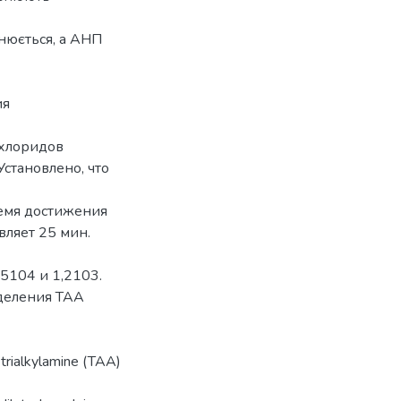
інюється, а АНП
ия
 хлоридов
становлено, что
емя достижения
вляет 25 мин.
5104 и 1,2103.
ыделения ТАА
 trialkylamine (TAA)