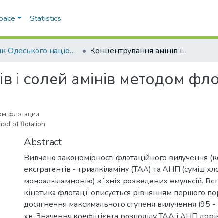
Space
Statistics
Вісник Одеського національного університету. Хімія
Концентрування амінів і солей амінів методом флотації
в і солей амінів методом фло
ом флотации
od of flotation
Abstract
Вивчено закономірності флотаційного вилучення (
екстрагентів - триалкіламіну (ТАА) та АНП (суміш хл
моноалкіламмонію) з їхніх розведених емульсій. Вс
кінетика флотації описується рівнянням першого по
досягнення максимального ступеня вилучення (95 - 
хв. Значення коефіцієнта розподілу ТАА і АНП дор