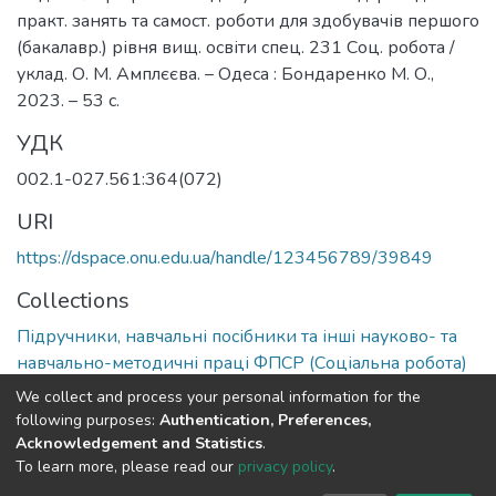
практ. занять та самост. роботи для здобувачів першого
(бакалавр.) рівня вищ. освіти спец. 231 Соц. робота /
уклад. О. М. Амплєєва. – Одеса : Бондаренко М. О.,
2023. – 53 с.
УДК
002.1-027.561:364(072)
URI
https://dspace.onu.edu.ua/handle/123456789/39849
Collections
Підручники, навчальні посібники та інші науково- та
навчально-методичні праці ФПСР (Соціальна робота)
We collect and process your personal information for the
Full item page
following purposes:
Authentication, Preferences,
Acknowledgement and Statistics
.
To learn more, please read our
privacy policy
.
DSpace software
copyright © 2009-2026
LYRASIS