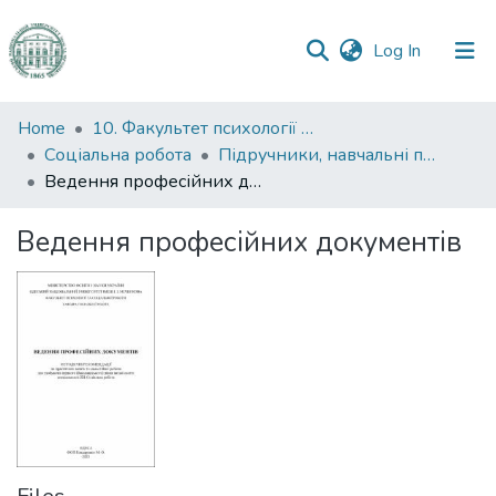
(current)
Log In
Communities
Home
10. Факультет психології та соціальної роботи
&
Соціальна робота
Підручники, навчальні посібники та інші науково- та навчально-методичні праці ФПСР (Соціальна робота)
Collections
Ведення професійних документів
All of DSpace
Ведення професійних документів
Statistics