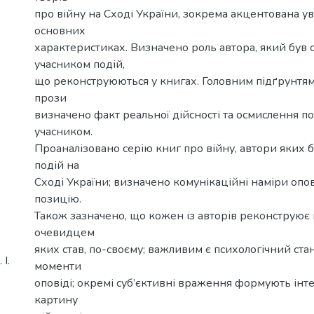
про війну на Cході України, зокрема акцентована ува
основних
характеристиках. Визначено роль автора, який був 
учасником подій,
що реконструюються у книгах. Головним підґрунтя
прози
визначено факт реальної дійсності та осмислення п
учасником.
Проаналізовано серію книг про війну, автори яких 
подій на
Сході України; визначено комунікаційні наміри опов
позицію.
Також зазначено, що кожен із авторів реконструює 
очевидцем
яких став, по-своєму; важливим є психологічний стан
І.
моменти
оповіді; окремі суб’єктивні враження формують інт
картину