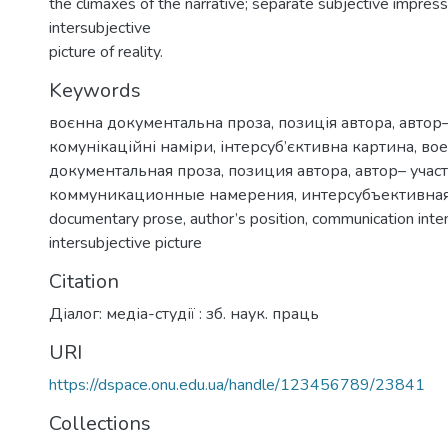
the climaxes of the narrative; separate subjective impres
intersubjective
picture of reality.
Keywords
воєнна документальна проза
,
позиція автора
,
автор
комунікаційні наміри
,
інтерсуб’єктивна картина
,
вое
документальная проза
,
позиция автора
,
автор– учас
коммуникационные намерения
,
интерсубъективная
documentary prose
,
author’s position
,
communication inte
intersubjective picture
Citation
Діалог: медіа-студії : зб. наук. праць
URI
https://dspace.onu.edu.ua/handle/123456789/23841
Collections