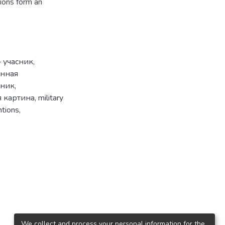
sions form an
– учасник
,
нная
тник
,
 картина
,
military
ntions
,
We collect and process your personal information for the