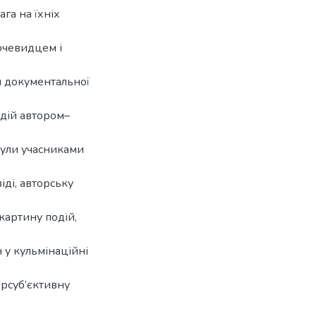
га на їхніх
очевидцем і
м документальної
одій автором–
були учасниками
іді, авторську
картину подій,
 у кульмінаційні
ерсуб’єктивну