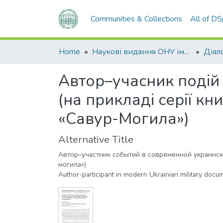
Communities & Collections
All of D
Home
Наукові видання ОНУ імені І. І. Мечникова
Діало
Автор–учасник подій 
(на прикладі серії кн
«Савур-Могила»)
Alternative Title
Автор–участник событий в современной украинско
могила»)
Author-participant in modern Ukrainian military docu