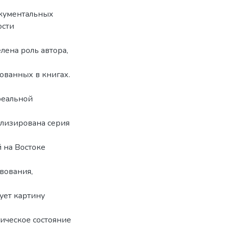
окументальных
ости
лена роль автора,
ованных в книгах.
реальной
ализирована серия
 на Востоке
вования,
ует картину
ическое состояние