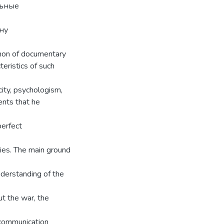
льные
ну
non of documentary
teristics of such
icity, psychologism,
ents that he
perfect
ies. The main ground
nderstanding of the
ut the war, the
 communication