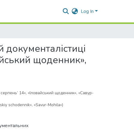
Log In
й документалістиці
вайський щоденник»,
серпень’ 14», «Іловайський щоденник», «Савур-
yskiy schodennik», «Savur-Mohila»)
кументальних