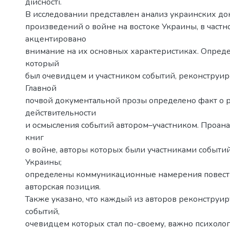
дійсності.
В исследовании представлен анализ украинских д
произведений о войне на востоке Украины, в частн
акцентировано
внимание на их основных характеристиках. Опреде
который
был очевидцем и участником событий, реконструир
Главной
почвой документальной прозы определено факт о 
действительности
и осмысления событий автором–участником. Проан
книг
о войне, авторы которых были участниками событий
Украины;
определены коммуникационные намерения повест
авторская позиция.
Также указано, что каждый из авторов реконструир
событий,
очевидцем которых стал по-своему, важно психолог