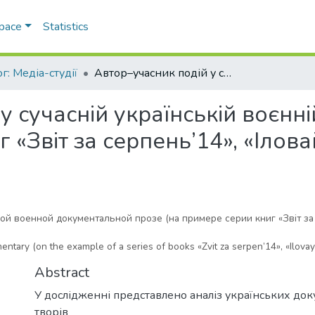
Space
Statistics
г: Медіа-студії
Автор–учасник подій у сучасній українській воєнній документалістиці (на прикладі серії книг «Звіт за серпень’14», «Іловайський щоденник», «Савур-Могила»)
у сучасній українській воєнні
иг «Звіт за серпень’14», «Іло
й военной документальной прозе (на примере серии книг «Звіт за 
mentary (on the example of a series of books «Zvit za serpen’14», «Ilova
Abstract
У дослідженні представлено аналіз українських до
творів