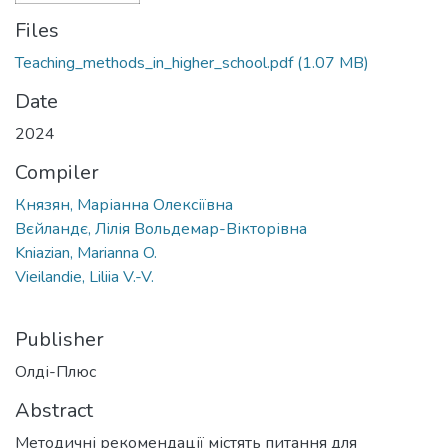
Files
Teaching_methods_in_higher_school.pdf
(1.07 MB)
Date
2024
Compiler
Князян, Маріанна Олексіївна
Вєйландє, Лілія Вольдемар-Вікторівна
Kniazian, Marianna O.
Vieilandie, Liliia V.-V.
Publisher
Олді-Плюс
Abstract
Методичні рекомендації містять питання для