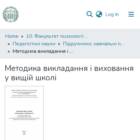
(current)
Log In
Communities
Home
10. Факультет психології та соціальної роботи
&
Педагогічні науки
Підручники, навчальні посібники та інші науково- та навчально-методичні праці ФПСР (Педагогічні науки)
Collections
Методика викладання і виховання у вищій школі
All of DSpace
Методика викладання і виховання
у вищій школі
Statistics