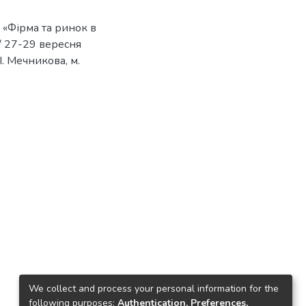
 «Фірма та ринок в
 / 27-29 вересня
І. Мечникова, м.
We collect and process your personal information for the
following purposes:
Authentication, Preferences,