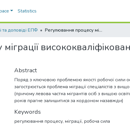
Space
Statistics
і та доповіді ЕПФ
Регулювання процесу міграції висококваліфікованих робітників в Україні
міграції висококваліфікован
Abstract
Поряд з ключовою проблемою якості робочої сили о
загострюється проблема міграції спеціалістів з вищ
(причому левова частка мігрантів осіб з вищою освіт
років прагне залишитися за кордоном назавжди)
Keywords
регулювання процесу
,
міграції
,
робоча сила