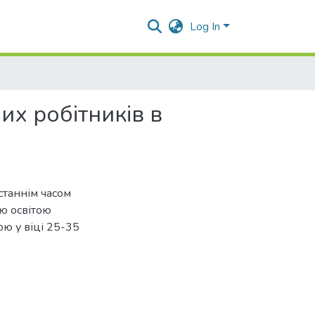
Log In
их робітників в
станнім часом
ою освітою
ою у віці 25-35