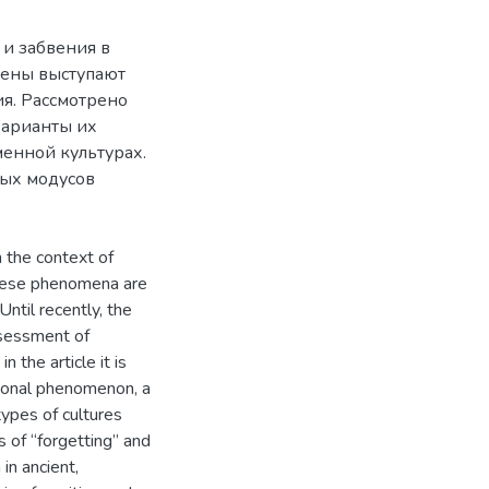
 и забвения в
мены выступают
я. Рассмотрено
варианты их
менной культурах.
ных модусов
n the context of
 these phenomena are
Until recently, the
ssessment of
 the article it is
sional phenomenon, a
 types of cultures
s of “forgetting” and
 in ancient,