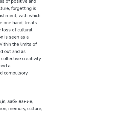
is of positive and
ture, forgetting is
nishment, with which
the one hand, treats
 loss of cultural
on is seen as a
thin the limits of
ed out and as
 collective creativity,
 and a
nd compulsory
ція
,
забывание
,
vion
,
memory
,
culture
,