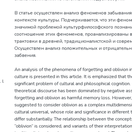
В статье осуществлен анализ феноменов забывания
контексте культуры. Подчеркивается, что эти фено
значимой проблемой культурфилософского познани
соотношение этих феноменов, проанализированы 
трактовки в древней, традиционалистской и совре
Осуществлен анализ положительных и отрицатель
An analysis of the phenomena of forgetting and oblivion i
culture is presented in this article. It is emphasized that
І.
significant problem of cultural and philosophical cognition. 
theoretical discourse has been dominated by negative a
forgetting and oblivion as harmful memory loss. However, in
suggested to consider oblivion as a complex multidimen
cultural universal, whose role and significance in different
differ substantially. The relationship between the concept
“oblivion” is considered, and variants of their interpretation