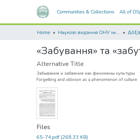
Communities & Collections
All of D
Home
Наукові видання ОНУ імені І. І. Мечникова
Δόξα
«Забування» та «забу
Alternative Title
Забывание и забвение как феномены культуры
Forgetting and oblivion as a phenomenon of culture
Files
65-74.pdf
(268.33 KB)