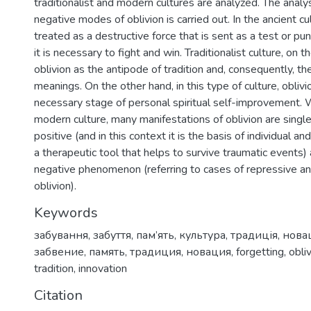
traditionalist and modern cultures are analyzed. The analys
negative modes of oblivion is carried out. In the ancient cul
treated as a destructive force that is sent as a test or pu
it is necessary to fight and win. Traditionalist culture, on 
oblivion as the antipode of tradition and, consequently, the
meanings. On the other hand, in this type of culture, oblivi
necessary stage of personal spiritual self-improvement. Wi
modern culture, many manifestations of oblivion are singl
positive (and in this context it is the basis of individual and
a therapeutic tool that helps to survive traumatic events)
negative phenomenon (referring to cases of repressive a
oblivion).
Keywords
забування
,
забуття
,
пам’ять
,
культура
,
традиція
,
нова
забвение
,
память
,
традиция
,
новация
,
forgetting
,
obli
tradition
,
innovation
Citation