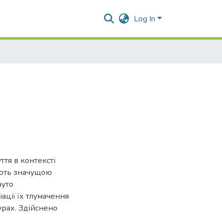
Log In
ття в контексті
ають значущою
нуто
ації їх тлумачення
турах. Здійснено