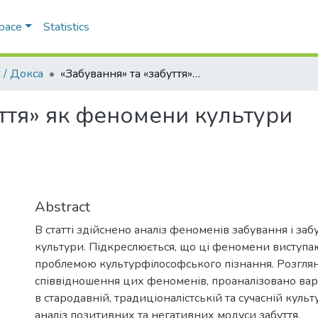
Space
Statistics
 / Докса
«Забування» та «забуття» як феномени культури
ття» як феномени культури
Abstract
В статті здійснено аналіз феноменів забування і забу
культури. Підкреслюється, що ці феномени виступ
проблемою культурфілософського пізнання. Розгля
співвідношення цих феноменів, проаналізовано варі
в стародавній, традиціоналістській та сучасній куль