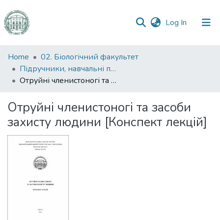
(current)
Log In
Communities
Home
02. Біологічний факультет
&
Підручники, навчальні посібники та інші науково- та навчально-методичні праці БФ
Collections
Отруйні членистоногі та засоби захисту людини [Конспект лекцій]
All of DSpace
Отруйні членистоногі та засоби
захисту людини [Конспект лекцій]
Statistics