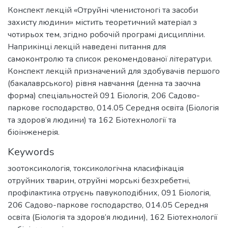
Конспект лекцій «Отруйні членистоногі та засоби
захисту людини» містить теоретичний матеріал з
чотирьох тем, згідно робочій програмі дисципліни.
Наприкінці лекцій наведені питання для
самоконтролю та список рекомендованої літератури.
Конспект лекцій призначений для здобувачів першого
(бакалаврського) рівня навчання (денна та заочна
форма) спеціальностей 091 Біологія, 206 Садово-
паркове господарство, 014.05 Середня освіта (Біологія
та здоров’я людини) та 162 Біотехнології та
біоінженерія.
Keywords
зоотоксикологія
,
токсикологічна класифікація
отруйних тварин
,
отруйні морські безхребетні
,
профілактика отруєнь павукоподібних
,
091 Біологія
,
206 Садово-паркове господарство
,
014.05 Середня
освіта (Біологія та здоров’я людини)
,
162 Біотехнології