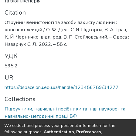
та біоінженерія
Citation
Отруйні членистоногі та засоби захисту людини :
конспект лекцій / О. Ф. Делі, С. Я. Підгорна, В. А. Трач,
К. Й. Черничко; відп. ред. В. П. Стойловський. – Одеса :
Назарчук С. Л., 2022. – 58 с.
УДК
595.2
URI
https://dspace.onu.edu.ua/handle/123456789/34277
Collections
Підручники, навчальні посібники та інші науково- та
навчально-методичні праці БФ
We collect and process your personal information for the
Full item page
following purposes:
Authentication, Preferences,