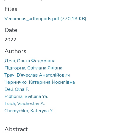
Files
Venomous_arthropods.pdf
(770.18 KB)
Date
2022
Authors
Делі, Ольга Федорівна
Підгорна, Світлана Яківна
Трач, В’ячеслав Анатолійович
Черничко, Катерина Йосипівна
Deli, Olha F.
Pidhorna, Svitlana Ya.
Trach, Viacheslav A.
Chernychko, Kateryna Y.
Abstract