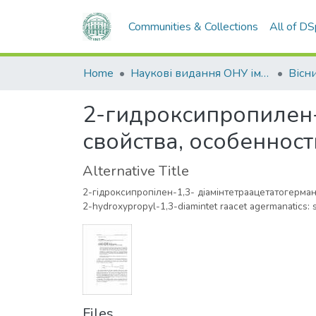
Communities & Collections
All of D
Home
Наукові видання ОНУ імені І. І. Мечникова
2-гидроксипропилен-
свойства, особенност
Alternative Title
2-гідроксипропілен-1,3- діамінтетраацетатогерман
2-hydroxypropyl-1,3-diamintet raacet agermanatics: sy
Files