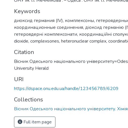
ОНУ ім. І.І. Мечникова . – Одеса : ОНУ ім. І.І. Мечнико
Keywords
диоксид германия (IV)
,
комплексоны
,
гетероядерны
координационные соединения
,
діоксид германію (I
гетероядерні комплексонати
,
координаційні сполук
dioxide
,
complexsones
,
heteronuclear complex
,
coordinat
Citation
Вiсник Одеського нацiонального унiверситету=Odess
University Herald
URI
https://dspace.onu.edu.ua/handle/123456789/6209
Collections
Вісник Одеського національного університету. Хімія
Full item page