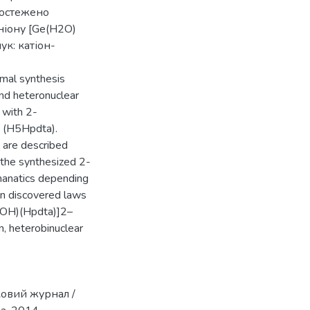
ростежено
ніону [Ge(Н2О)
ук: катіон-
mal synthesis
nd heteronuclear
 with 2-
d (H5Hpdta).
y are described
 the synthesized 2-
manatics depending
en discovered laws
)(ОН)(Hpdta)]2–
n, heterobinuclear
уковий журнал /