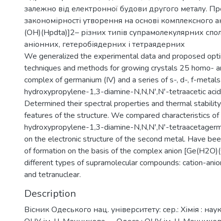
залежно від електронної будови другого металу. П
закономірності утворення на основі комплексного а
(ОН)(Hpdta)]2– різних типів супрамолекулярних спол
аніонних, гетеробіядерних і тетраядерних
We generalized the experimental data and proposed opti
techniques and methods for growing crystals 25 homo- a
complex of germanium (IV) and a series of s-, d-, f-metals
hydroxypropylene-1,3-diamine-N,N,Nʹ,Nʹ-tetraacetic aci
Determined their spectral properties and thermal stabilit
features of the structure. We compared characteristics of
hydroxypropylene-1,3-diamine-N,N,Nʹ,Nʹ-tetraacetager
on the electronic structure of the second metal. Have be
of formation on the basis of the complex anion [Ge(Н2О
different types of supramolecular compounds: cation-anio
and tetranuclear.
Description
Вісник Одеського нац. університету: сер.: Хімія : на