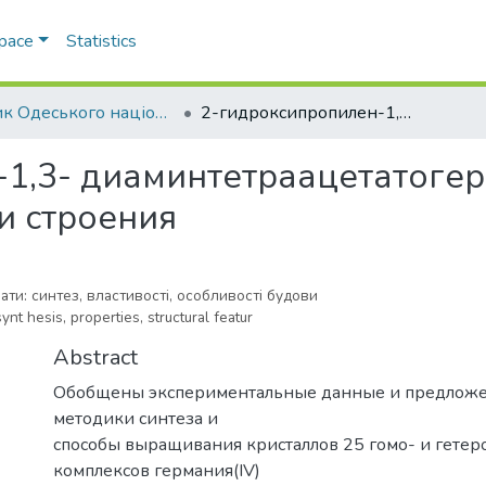
Space
Statistics
Вісник Одеського національного університету. Хімія
2-гидроксипропилен-1,3- диаминтетраацетатогерманаты: синтез, свойства, особенности строения
1,3- диаминтетраацетатогерм
и строения
ати: синтез, властивості, особливості будови
nt hesis, properties, structural featur
Abstract
Обобщены экспериментальные данные и предлож
методики синтеза и
способы выращивания кристаллов 25 гомо- и гете
комплексов германия(IV)