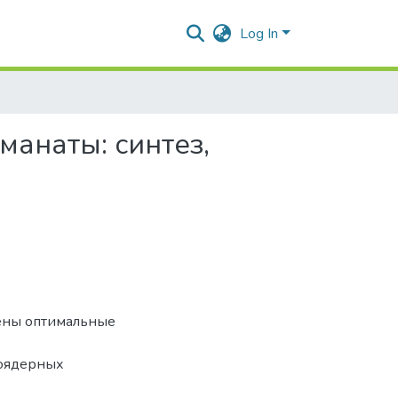
Log In
анаты: синтез,
ены оптимальные
роядерных