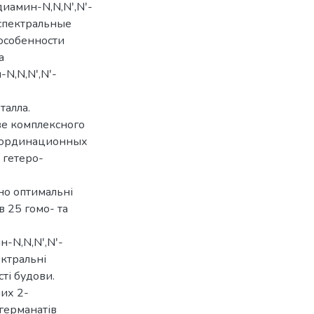
диамин-N,N,Nʹ,Nʹ-
 спектральные
 особенности
а
N,N,Nʹ,Nʹ-
талла.
е комплексного
координационных
 гетеро-
но оптимальні
 25 гомо- та
ін-N,N,Nʹ,Nʹ-
ектральні
сті будови.
их 2-
огерманатів