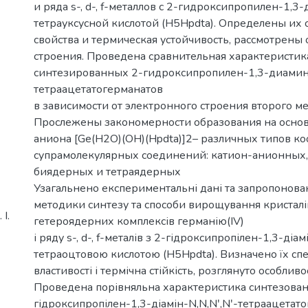
и ряда s-, d-, f-металлов с 2-гидроксипропилен-1,3-
тетрауксусной кислотой (H5Hpdta). Определены их
свойства и термическая устойчивость, рассмотрены
строения. Проведена сравнительная характеристик
синтезированных 2-гидроксипропилен-1,3-диамин-
тетраацетатогерманатов
в зависимости от электронного строения второго ме
Прослежены закономерности образования на основ
аниона [Ge(Н2О)(ОН)(Hpdta)]2– различных типов 
супрамолекулярных соединений: катион-анионных,
биядерных и тетраядерных
Узагальнено експериментальні дані та запропонова
методики синтезу та способи вирощування кристалів
І.
гетероядерних комплексів германію(IV)
і ряду s-, d-, f-металів з 2-гідроксипропілен-1,3-діам
тетраоцтовою кислотою (H5Hpdta). Визначено їх сп
властивості і термічна стійкість, розглянуто особливо
Проведена порівняльна характеристика синтезован
гідроксипропілен-1,3-діамін-N,N,Nʹ,Nʹ-тетраацетат