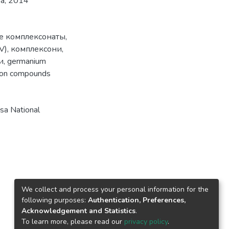
ва, 2014
е комплексонаты
,
V)
,
комплексони
,
и
,
germanium
ion compounds
a National
We collect and process your personal information for the
following purposes:
Authentication, Preferences,
Acknowledgement and Statistics
.
To learn more, please read our
privacy policy
.