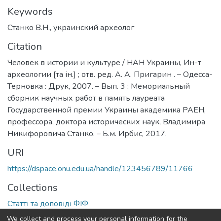
Keywords
Станко В.Н.
,
украинский археолог
Citation
Человек в истории и культуре / НАН Украины, Ин-т
археологии [та ін.] ; отв. ред. А. А. Пригарин . – Одесса-
Терновка : Друк, 2007. – Вып. 3 : Мемориальный
сборник научных работ в память лауреата
Государственной премии Украины академика РАЕН,
профессора, доктора исторических наук, Владимира
Никифоровича Станко. – Б.м. Ирбис, 2017.
URI
https://dspace.onu.edu.ua/handle/123456789/11766
Collections
Статті та доповіді ФІФ
We collect and process your personal information for the