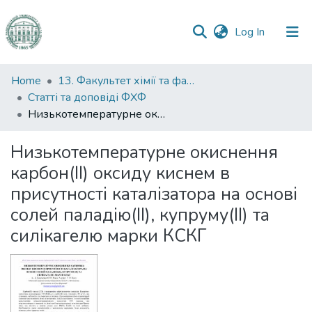
(current)
Log In
Communities
Home
13. Факультет хімії та фармації
&
Статті та доповіді ФХФ
Collections
Низькотемпературне окиснення карбон(ІІ) оксиду киснем в присутності каталізатора на основі солей паладію(ІІ), купруму(ІІ) та силікагелю марки КСКГ
All of DSpace
Низькотемпературне окиснення
карбон(ІІ) оксиду киснем в
Statistics
присутності каталізатора на основі
солей паладію(ІІ), купруму(ІІ) та
силікагелю марки КСКГ