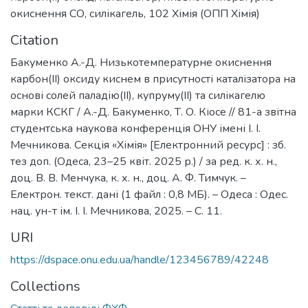
окиснення СО
,
силікагель
,
102 Хімія (ОПП Хімія)
Citation
Бакуменко А.-Д. Низькотемпературне окиснення
карбон(ІІ) оксиду киснем в присутності каталізатора на
основі солей паладію(ІІ), купруму(ІІ) та силікагелю
марки КСКГ / А.-Д. Бакуменко, Т. О. Кіосе // 81-а звітна
студентська наукова конференція ОНУ імені І. І.
Мечникова. Секція «Хімія» [Електронний ресурс] : зб.
тез доп. (Одеса, 23–25 квіт. 2025 р.) / за ред. к. х. н.,
доц. В. В. Менчука, к. х. н., доц. А. Ф. Тимчук. –
Електрон. текст. дані (1 файл : 0,8 МБ). – Одеса : Одес.
нац. ун-т ім. І. І. Мечникова, 2025. – С. 11.
URI
https://dspace.onu.edu.ua/handle/123456789/42248
Collections