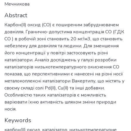
Мечникова
Abstract
Карбон(ІІ) оксид (СО) є поширеним забруднювачем
довкілля. Гранично-допустима концентрація СО (ГДК
СО ) в робочій зоні становить 20 мг/м3, що становить
небезпеку для довкілля та людини. Для зменшення
його концентрації у повітрі застосовують різні
каталізатори. Аналіз досліджень у галузі розробки
каталізаторів низькотемпературного окиснення СО
показав, що перспективними є нанесені на різні носії
металокоплексні каталізатори Вакертипу, що містять у
своєму складі солі Pd(II), Cu(II) та інші добавки.
Особливістю таких каталізаторів є можливість
варіювати їхню активність шляхом зміни природи
носія.
Keywords
карбон(ІІ) оксид
,
каталізатор
,
низькотемпературне