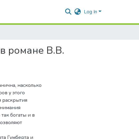
Log In
в романе В.В.
анична, насколько
ров у этого
м раскрытия
онимания
так богаты и в
позволяют
та Гумберта и