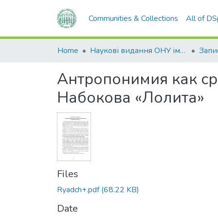
Communities & Collections
All of D
Home
Наукові видання ОНУ імені І. І. Мечникова
Запи
Антропонимия как ср
Набокова «Лолита»
Files
Ryadch+.pdf
(68.22 KB)
Date