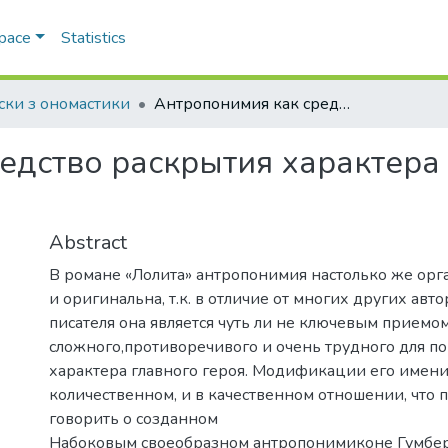
Space
Statistics
ски з ономастики
Антропонимия как средство раскрытия характера в романе В.В. Набокова «Лолита»
едство раскрытия характера 
Abstract
В романе «Лолита» антропонимия настолько же орг
и оригинальна, т.к. в отличие от многих других авто
писателя она является чуть ли не ключевым приемо
сложного,противоречивого и очень трудного для п
характера главного героя. Модификации его имени 
количественном, и в качественном отношении, что 
говорить о созданном
Набоковым своеобразном антропонимиконе Гумбер