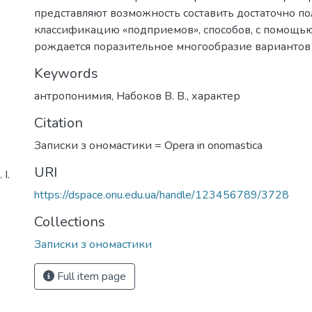
представляют возможность составить достаточно п
классификацию «подприемов», способов, с помощь
рождается поразительное многообразие вариантов
Keywords
антропонимия
,
Набоков В. В.
,
характер
Citation
Записки з ономастики = Opera in onomastica
URI
І.
https://dspace.onu.edu.ua/handle/123456789/3728
Collections
Записки з ономастики
Full item page