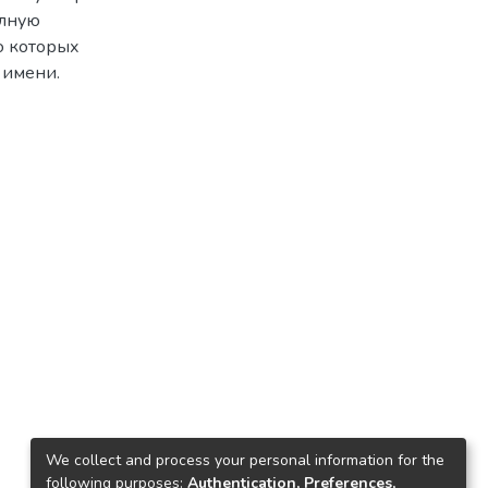
олную
ю которых
 имени.
We collect and process your personal information for the
following purposes:
Authentication, Preferences,