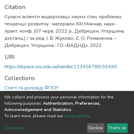
Citation
Сучасні аспекти модернізації науки: стан, проблеми,
тенденції розвитку : матеріали XXI Міжнар. наук.-
практ. конф. (07 черв. 2022 р., Дебрецен, Угорщина,
дистанц.) / за ред. І. В. Жукової, Є. О. Романенка. –
Дебрецен, Угорщина : ГО «ВАДНД», 2022.
URI
https://dspace.onu.edu.ua/handle/123456789/36490
Collections
Статті та доповіді ФПСР
We collect and process your personal information for the
Full item page
following purposes:
Authentication, Preferences,
Acknowledgement and Statistics
.
To learn more, please read our
privacy policy
.
DSpace software
copyright © 2009-2026
LYRASIS
Cookie
Privacy
End User
Send
Customize
Decline
That's ok
settings
policy
Agreement
Feedback