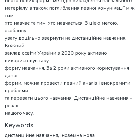
нього нових форм і методів викладення навчального
матеріалу, а також поглиблення певної комунікації між
тим,
хто навчає та тим, хто навчається. З цією метою,
особливу
увагу доцільно звернути на дистанційне навчання.
Кожний
заклад освіти України з 2020 року активно
використовує таку
форму навчання. За 2 роки активного користування
даної
форми, можна провести певний аналіз і виокремити
проблеми
та переваги цього навчання. Дистанційне навчання –
реалії
нашого часу.
Keywords
дистанційне навчання
,
іноземна мова