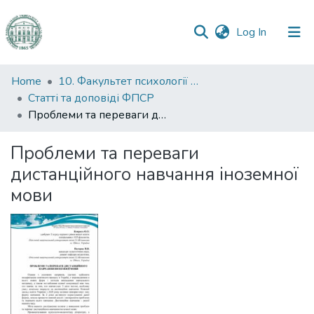
(current)
Log In
Communities
Home
10. Факультет психології та соціальної роботи
&
Статті та доповіді ФПСР
Collections
Проблеми та переваги дистанційного навчання іноземної мови
All of DSpace
Проблеми та переваги
дистанційного навчання іноземної
Statistics
мови