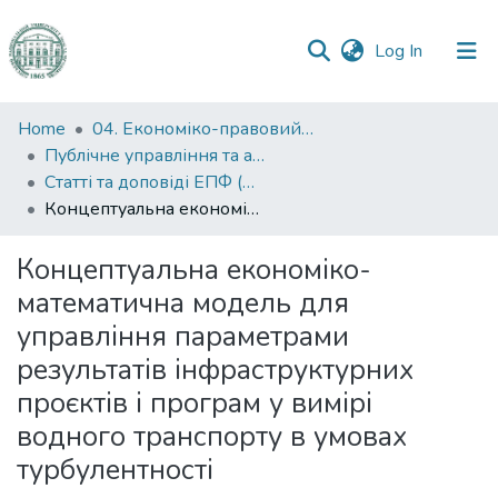
(current)
Log In
Communities
Home
04. Економіко-правовий факультет
&
Публічне управління та адміністрування
Collections
Статті та доповіді ЕПФ (Публічне управління та адміністрування)
Концептуальна економіко-математична модель для управління параметрами результатів інфраструктурних проєктів і програм у вимірі водного транспорту в умовах турбулентності
All of DSpace
Концептуальна економіко-
Statistics
математична модель для
управління параметрами
результатів інфраструктурних
проєктів і програм у вимірі
водного транспорту в умовах
турбулентності