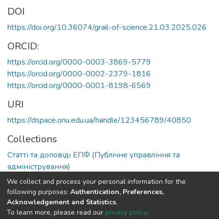
DOI
https://doi.org/10.36074/grail-of-science.21.03.2025.026
ORCID:
https://orcid.org/0000-0003-3869-5779
https://orcid.org/0000-0002-2379-1816
https://orcid.org/0000-0001-8198-6569
URI
https://dspace.onu.edu.ua/handle/123456789/40850
Collections
Статті та доповіді ЕПФ (Публічне управління та
адміністрування)
We collect and process your personal information for the
Full item page
following purposes:
Authentication, Preferences,
Acknowledgement and Statistics
.
To learn more, please read our
privacy policy
.
DSpace software
copyright © 2009-2026
LYRASIS