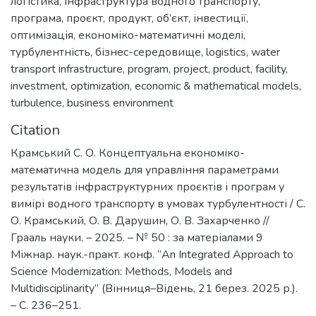
логістика
,
інфраструктура водного транспорту
,
програма
,
проєкт
,
продукт
,
об’єкт
,
інвестиції
,
оптимізація
,
економіко-математичні моделі
,
турбулентність
,
бізнес-середовище
,
logistics
,
water
transport infrastructure
,
program
,
project
,
product
,
facility
,
investment
,
optimization
,
economic & mathematical models
,
turbulence
,
business environment
Citation
Крамський С. О. Концептуальна економіко-
математична модель для управління параметрами
результатів інфраструктурних проєктів і програм у
вимірі водного транспорту в умовах турбулентності / С.
О. Крамський, О. В. Дарушин, О. В. Захарченко //
Грааль науки. – 2025. – № 50 : за матеріалами 9
Міжнар. наук.-практ. конф. “An Integrated Approach to
Science Modernization: Methods, Models and
Multidisciplinarity” (Вінниця–Відень, 21 берез. 2025 р.).
– С. 236–251.