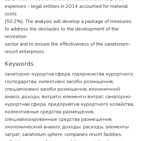
expenses – legal entities in 2014 accounted for material
costs
(50.2%). The analysis will develop a package of measures
to address the obstacles to the development of the
recreation
sector and to ensure the effectiveness of the sanatorium-
resort enterprises.
Keywords
санаторно-курортна сфера
,
підприємства курортного
господарства
,
колективні засоби розміщення
,
спеціалізовані засоби розміщення
,
економічний
аналіз
,
доходи
,
витрати
,
елементи витрат
,
санаторно-
курортная сфера
,
предприятия курортного хозяйства
,
коллективные средства размещения
,
специализированные средства размещения
,
экономический анализ
,
доходы
,
расходы
,
элементы
затрат
,
sanatorium sphere
,
companies resort facilities
,