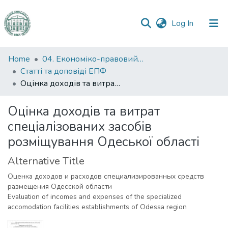
(current)
Log In
Communities
Home
04. Економіко-правовий факультет
&
Статті та доповіді ЕПФ
Collections
Оцінка доходів та витрат спеціалізованих засобів розміщування Одеської області
All of DSpace
Оцінка доходів та витрат
спеціалізованих засобів
Statistics
розміщування Одеської області
Alternative Title
Оценка доходов и расходов специализированных средств
размещения Одесской области
Evaluation of incomes and expenses of the specialized
accomodation facilities establishments of Odessa region