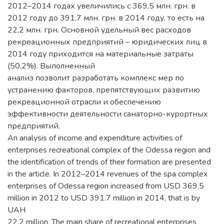
2012–2014 годах увеличились с 369,5 млн. грн. в
2012 году до 391,7 млн. грн. в 2014 году, то есть на
22,2 млн. грн. Основной удельный вес расходов
рекреационных предприятий – юридических лиц в
2014 году приходится на материальные затраты
(50,2%). Выполненный
анализ позволит разработать комплекс мер по
устранению факторов, препятствующих развитию
рекреационной отрасли и обеспечению
эффективности деятельности санаторно-курортных
предприятий.
An analysis of income and expenditure activities of
enterprises recreational complex of the Odessa region and
the identification of trends of their formation are presented
in the article. In 2012–2014 revenues of the spa complex
enterprises of Odessa region increased from USD 369.5
million in 2012 to USD 391.7 million in 2014, that is by
UAH
22.2 million. The main share of recreational enterprises