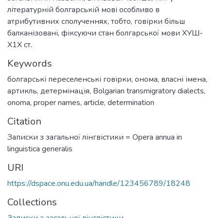
літературній болгарській мові особливо в
атрибутивних сполученнях, тобто, говірки більш
балканізовані, фіксуючи стан болгарської мови ХУШ-
Х1Х ст.
Keywords
болгарські переселенські говірки
,
онома
,
власні імена
,
артикль
,
детермінація
,
Bolgarian transmigratory dialects
,
onoma
,
proper names
,
article
,
determination
Citation
Записки з загальної лінгвістики = Opera annua in
linguistica generalis
URI
https://dspace.onu.edu.ua/handle/123456789/18248
Collections
Записки з загальної лінгвістики