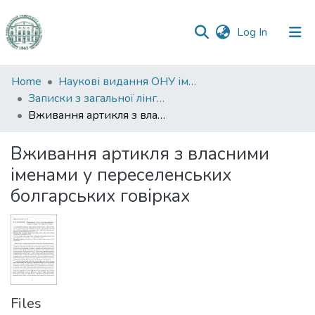
(current)
Log In
Communities
Home
Наукові видання ОНУ імені І. І. Мечникова
&
Записки з загальної лінгвістики
Collections
Вживання артикля з власними іменами у переселенських болгарських говірках
All of DSpace
Вживання артикля з власними
іменами у переселенських
Statistics
болгарських говірках
Files