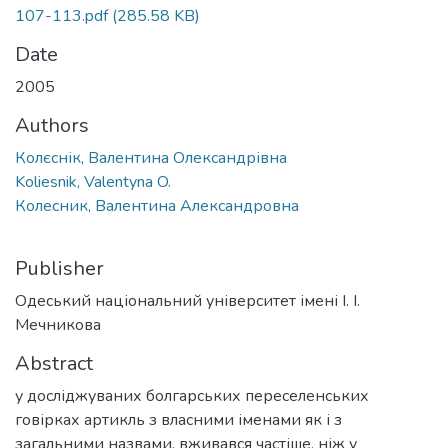
107-113.pdf
(285.58 KB)
Date
2005
Authors
Колєснік, Валентина Олександрівна
Koliesnik, Valentyna O.
Колесник, Валентина Александровна
Publisher
Одеський національний університет імені І. І.
Мечникова
Abstract
у досліджуваних болгарських переселенських
говірках артикль з власними імена­ми як і з
загальними назвами, вживався частіше, ніж у