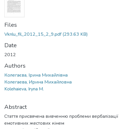
Files
Vknlu_fil_2012_15_2_9.pdf
(293.63 KB)
Date
2012
Authors
Колегаєва, Ірина Михайлівна
Колегаева, Ирина Михайловна
Kolehaieva, Iryna M.
Abstract
Стаття присвячена вивченню проблеми вербалізації
емотивних жестових кінем