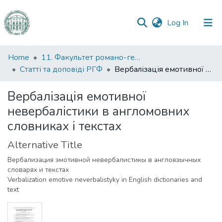
(current)
Log In
Communities
Home
11. Факультет романо-германської філології
&
Статті та доповіді РГФ
Вербалізація емотивної невербалістики в англомовних словниках і текстах
Collections
Вербалізація емотивної
All of DSpace
невербалістики в англомовних
словниках і текстах
Statistics
Alternative Title
Вербализация эмотивной невербалистикы в англоязычных
словарях и текстах
Verbalization emotive neverbalistyky in English dictionaries and
text