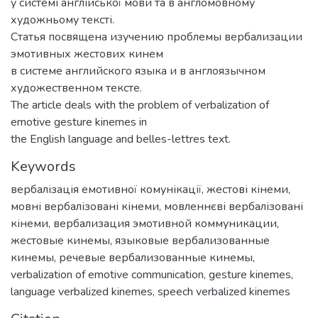
у системі англійської мови та в англомовному
художньому тексті.
Статья посвящена изучению проблемы вербализации
эмотивных жестових кинем
в системе английского языка и в англоязычном
художественном тексте.
The article deals with the problem of verbalization of
emotive gesture kinemes in
the English language and belles-lettres text.
Keywords
вербалізація емотивної комунікації
,
жестові кінеми
,
мовні вербалізовані кінеми
,
мовленнєві вербалізовані
кінеми
,
вербализация эмотивной коммуникации
,
жестовые кинемы
,
языковые вербализованные
кинемы
,
речевые вербализованные кинемы
,
verbalization of emotive communication
,
gesture kinemes
,
language verbalized kinemes
,
speech verbalized kinemes