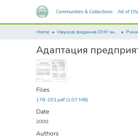
Communities & Collections
All of D
Home
Наукові видання ОНУ імені І. І. Мечникова
Адаптация предприя
Files
178-201.pdf
(1.07 MB)
Date
2000
Authors