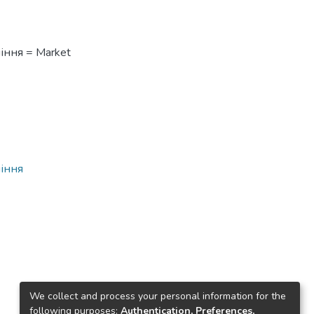
іння = Market
ління
We collect and process your personal information for the
following purposes:
Authentication, Preferences,