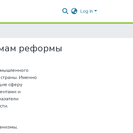
Log In
емам реформы
ромышленного
 страны. Именно
щие сферу
нентами и
казатели
сти.
анизмы
,