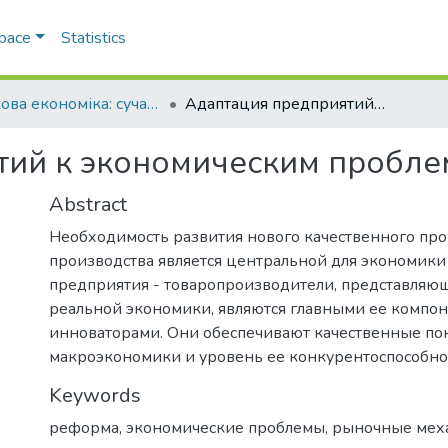
Space
Statistics
Ринкова економіка: сучасна теорія і практика управління
Адаптация предприятий к экономическим проблемам реформы
тий к экономическим пробл
Abstract
Необходимость развития нового качественного п
производства является центральной для экономики
предприятия - товаропроизводители, представляю
реальной экономики, являются главными ее компо
инноваторами. Они обеспечивают качественные по
макроэкономики и уровень ее конкурентоспособно
Keywords
реформа
,
экономические проблемы
,
рыночные мех