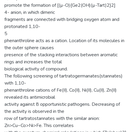
promote the formation of [(µ-O){Ge2(OH)(µ-Tart)2}2]
4- anion, in which dimeric
fragments are connected with bridging oxygen atom and
protonated 1,10-
5
phenanthroline acts as a cation. Location of its molecules in
the outer sphere causes
presence of the stacking interactions between aromatic
rings and increases the total
biological activity of compound.
The following screening of tartratogermanates(stannates)
with 1,10-
phenanthroline cations of Fe(II), Co(II), Ni(II), Cu(II), Zn(II)
revealed its antimicrobial
activity against 8 opportunistic pathogens. Decreasing of
the activity is observed in the
row of tartratostannates with the similar anion:
Zn>Cu~Co>Ni>Fe. This correlates