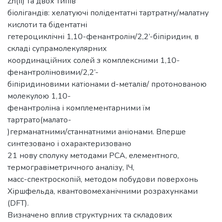
Zn(II) та двох типів
біолігандів: хелатуючі полідентатні тартратну/малатну
кислоти та бідентатні
гетероциклічні 1,10-фенантролін/2,2’-біпіридин, в
складі супрамолекулярних
координаційних солей з комплексними 1,10-
фенантроліновими/2,2’-
біпіридиновими катіонами d-металів/ протонованою
молекулою 1,10-
фенантроліна і комплементарними їм
тартрато(малато-
)германатними/станнатними аніонами. Вперше
синтезовано і охарактеризовано
21 нову сполуку методами РСА, елементного,
термогравіметричного аналізу, ІЧ,
масс-спектроскопій, методом побудови поверхонь
Хіршфельда, квантовомеханічними розрахунками
(DFT).
Визначено вплив структурних та складових