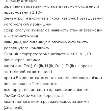
, в якому димерні
фрагменти пов’язані містковим атомом оксигену, а
протонований 1,10-
фенантролін виступає в якості катіона. Розташування
його молекул у зовнішній
сфері сполуки зумовлює наявність стекінг взаємодій
між ароматичними
кільцями, що підвищує біологічну активність
розглянутого комплексу.
Скринінг тартратогерманатів(станнатів) з 1,10-
фенантроліновими
катіонами Fe(II), Co(II), Ni(II), Cu(II), Zn(II) на прояв
антимікробної активності
проти 8 умовно-патогенних штамів мікроорганізмів
виявив ряд по її зменшенню
для тартратостаннатів з однаковими аніоном:
Zn>Cu~Co>Ni>Fe. Це корелює з
квантово-хімічними розрахунками, за якими
[Zn(phen)3]