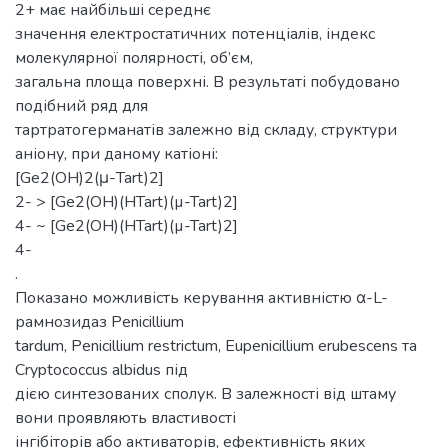
2+ має найбільші середнє
значення електростатичних потенціалів, індекс
молекулярної полярності, об’єм,
загальна площа поверхні. В результаті побудовано
подібний ряд для
тартратогерманатів залежно від складу, структури
аніону, при даному катіоні:
[Ge2(OH)2(μ-Tart)2]
2- > [Ge2(OH)(HTart)(µ-Tart)2]
4- ~ [Ge2(OH)(HTart)(µ-Tart)2]
4-
.
Показано можливість керування активністю α-L-
рамнозидаз Penicillium
tardum, Penicillium restrictum, Eupenicillium erubescens та
Cryptococcus аlbidus під
дією синтезованих сполук. В залежності від штаму
вони проявляють властивості
інгібіторів або активаторів, ефективність яких