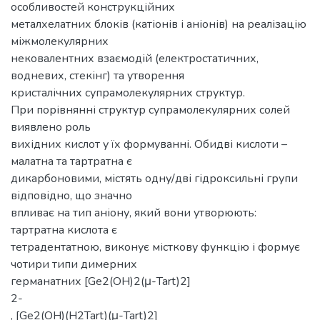
особливостей конструкційних
металхелатних блоків (катіонів і аніонів) на реалізацію
міжмолекулярних
нековалентних взаємодій (електростатичних,
водневих, стекінг) та утворення
кристалічних супрамолекулярних структур.
При порівнянні структур супрамолекулярних солей
виявлено роль
вихідних кислот у їх формуванні. Обидві кислоти –
малатна та тартратна є
дикарбоновими, містять одну/дві гідроксильні групи
відповідно, що значно
впливає на тип аніону, який вони утворюють:
тартратна кислота є
тетрадентатною, виконує місткову функцію і формує
чотири типи димерних
германатних [Ge2(OH)2(μ-Tart)2]
2-
, [Ge2(OH)(H2Tart)(μ-Tart)2]