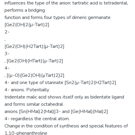
influences the type of the anion: tartratic acid is tetradental,
performs a bridging
function and forms four types of dimeric germanate
[Ge2(OH)2(μ-Tart)2]
2-
,
[Ge2(OH)(H2Tart)(μ-Tart)2]
3-
, [Ge2(OH)(HTart)(µ-Tart)2]
4-
, [(µ-O){Ge2(OH)(µTart)2}2]
4- and one type of stannate [Sn2(µ-Tart)2(Н2Tart)2]
4- anions. Potentially
tridentate malic acid shows itself only as bidentate ligand
and forms similar octahedral
anions [Sn(HMal)2(Mal)]3- and [Ge(HMal)(Mal)2]
4- regardless the central atom.
Change in the condition of synthesis and special features of
1,10-phenanthroline