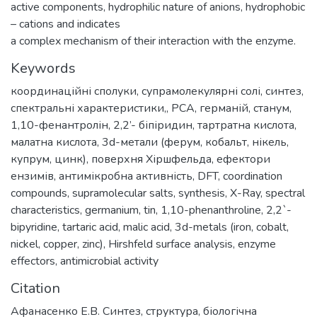
active components, hydrophilic nature of anions, hydrophobic
– cations and indicates
a complex mechanism of their interaction with the enzyme.
Keywords
координаційні сполуки
,
супрамолекулярні солі
,
синтез
,
спектральні характеристики,
,
РСА
,
германій
,
станум
,
1,10-фенантролін
,
2,2’- біпіридин
,
тартратна кислота
,
малатна кислота
,
3d-метали (ферум, кобальт, нікель,
купрум, цинк)
,
поверхня Хіршфельда
,
ефектори
ензимів
,
антимікробна активність
,
DFT
,
coordination
compounds
,
supramolecular salts
,
synthesis
,
X-Ray
,
spectral
characteristics
,
germanium
,
tin
,
1,10-phenanthroline
,
2,2`-
bipyridine
,
tartaric acid
,
malic acid
,
3d-metals (iron, cobalt,
nickel, copper, zinc)
,
Hirshfeld surface analysis
,
enzyme
effectors
,
antimicrobial activity
Citation
Афанасенко Е.В. Синтез, структура, біологічна