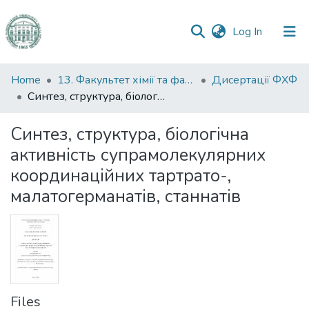
(current)
Log In
Communities
Home
13. Факультет хімії та фармації
Дисертації ФХФ
&
Синтез, структура, біологічна активність супрамолекулярних координаційних тартрато-, малатогерманатів, станнатів
Collections
Синтез, структура, біологічна
All of DSpace
активність супрамолекулярних
координаційних тартрато-,
Statistics
малатогерманатів, станнатів
Files