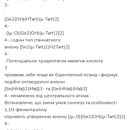
3-
,
[Ge2(OH)(HTart)(µ-Tart)2]
4-
, [(µ-O){Ge2(OH)(µ-Tart)2}2]
4- і один тип станнатного
аніону [Sn2(µ-Tart)2(Н2Tart)2]
4-
. Потенціально тридентатна малатна кислота
3
проявляє себе лише як бідентатний ліганд і формує
подібні октаедричні аніони
[Sn(HMal)2(Mal)]3- та [Ge(HMal)(Mal)2]
4- незалежно від центрального атома.
Встановлено, що зміна умов синтезу та особливості
1,10-фенантроліну
сприяють утворенню аніону [(µ-O){Ge2(OH)(µ-Tart)2}2]
4-