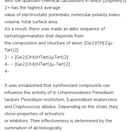
with the quantum-chemical calculations in which [Zn(phen)3]
2+ has the highest average
value of electrostatic potentials, molecular polarity index,
volume, total surface area.
As a result, there was made an alike sequence of
tartratogermanates that depends from
the composition and structure of anion: [Ge2(OH)2(μ-
Tart)2]
2- > [Ge2(OH)(HTart)(µTart)2]
4- ~ [Ge2(OH)(HTart)(µ-Tart)2]
4-
.
It was established that synthesized compounds can
influence the activity of α-Lrhamnosidases Penicillium
tardum, Penicillium restrictum, Eupenicillium erubescens
and Cryptococcus аlbidus. Depending on the strain, they
show properties of activators
or inhibitors. Their effectiveness is determined by the
summation of all biologically