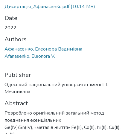
Дисертація_Афанасенко.pdf
(10.14 MB)
Date
2022
Authors
Афанасенко, Елеонора Вадимівна
Afanasenko, Eleonora V.
Publisher
Одеський національний університет імені І. І.
Мечникова
Abstract
Розроблено оригінальний загальний метод
поєднання есенціальних
Ge(IV)/Sn(IV), «металів життя» Fe(II), Co(II), Ni(II), Cu(II),