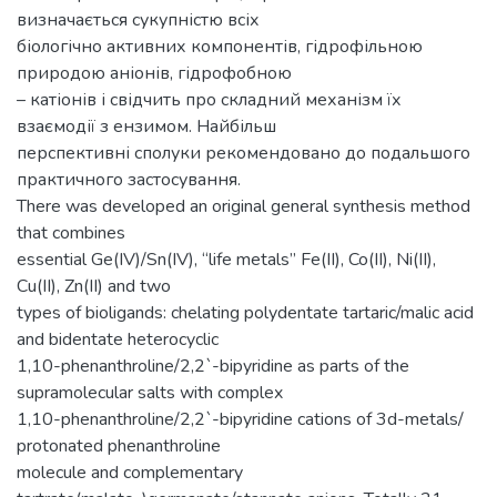
визначається сукупністю всіх
біологічно активних компонентів, гідрофільною
природою аніонів, гідрофобною
– катіонів і свідчить про складний механізм їх
взаємодії з ензимом. Найбільш
перспективні сполуки рекомендовано до подальшого
практичного застосування.
There was developed an original general synthesis method
that combines
essential Ge(IV)/Sn(IV), “life metals” Fe(II), Co(II), Ni(II),
Cu(II), Zn(II) and two
types of bioligands: chelating polydentate tartaric/malic acid
and bidentate heterocyclic
1,10-phenanthroline/2,2`-bipyridine as parts of the
supramolecular salts with complex
1,10-phenanthroline/2,2`-bipyridine cations of 3d-metals/
protonated phenanthroline
molecule and complementary