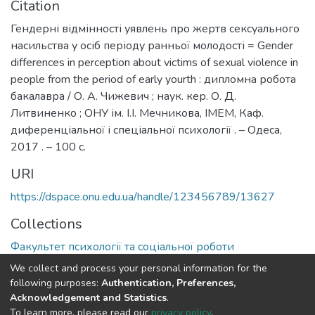
Citation
Гендерні відмінності уявлень про жертв сексуального
насильства у осіб періоду ранньої молодості = Gender
differences in perception about victims of sexual violence in
people from the period of early yourth : дипломна робота
бакалавра / О. А. Чижевич ; наук. кер. О. Д.
Литвиненко ; ОНУ ім. І.І. Мечникова, ІМЕМ, Каф.
диференціальної і спеціальної психології . – Одеса,
2017 . – 100 c.
URI
https://dspace.onu.edu.ua/handle/123456789/13627
Collections
Факультет психології та соціальної роботи
We collect and process your personal information for the
Full item page
following purposes:
Authentication, Preferences,
Acknowledgement and Statistics
.
To learn more, please read our
privacy policy
.