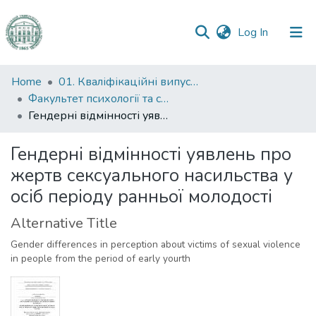
(current)
Log In
Communities
Home
01. Кваліфікаційні випускні роботи здобувачів вищої освіти
&
Факультет психології та соціальної роботи
Collections
Гендерні відмінності уявлень про жертв сексуального насильства у осіб періоду ранньої молодості
All of DSpace
Гендерні відмінності уявлень про
жертв сексуального насильства у
Statistics
осіб періоду ранньої молодості
Alternative Title
Gender differences in perception about victims of sexual violence
in people from the period of early yourth