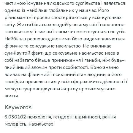
частиною існування людського суспільства і являється
однією із найбільш глобальних у наш час. Його
різноманітні прояви спостерігаються у всіх куточках
світу. Життя багатьох людей у всьому світі наповнене
насильством, і тим чи іншим чином стосується нас усіх.
Найбільш розповсюдженими його видами являються
фізичне та сексуальне насильство. Не викликає
сумніву той факт, що сексуальне насильство несе в
собі набагато більше приниження і ганьби, ніж будь–
який інший злочин проти особистості. Воно значно
вливає на фізичний і психічний стан людини, а його
наслідки проявляються у всіх сферах життєдіяльності і
можуть супроводжувати жертву протягом усього
життя.
Keywords
6.030102 психологія
,
гендерні відмінності
,
рання
молодість
,
насильство