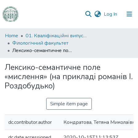
(current)
Log In
Communities
Home
01. Кваліфікаційні випускні роботи здобувачів вищої освіти
&
Філологічний факультет
Collections
Лексико-семантичне поле «мислення» (на прикладі романів І. Роздобудько)
All of DSpace
Лексико-семантичне поле
«мислення» (на прикладі романів І.
Statistics
Роздобудько)
Simple item page
dc.contributor.author
Кондратова, Тетяна Миколаївна
dc.date.accessioned
2020-10-15T11:13:53Z