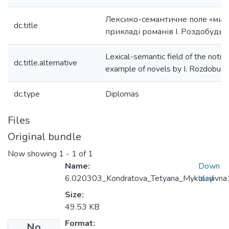
Лексико-семантичне поле «мисл
dc.title
прикладі романів І. Роздобудьк
Lexical-semantic field of the notion
dc.title.alternative
example of novels by I. Rozdobud
dc.type
Diplomas
Files
Original bundle
Now showing
1 - 1 of 1
Name:
Down
6.020303_Kondratova_Tetyana_Mykolayivna
load
Size:
49.53 KB
Format:
No