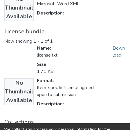
Microsoft Word XML
Thumbnail
Description:
Available
License bundle
Now showing
1 - 1 of 1
Name:
Down
license.txt
load
Size:
1.71 KB
Format:
No
Item-specific license agreed
Thumbnail
upon to submission
Available
Description:
Collections
We collect and process your personal information for the