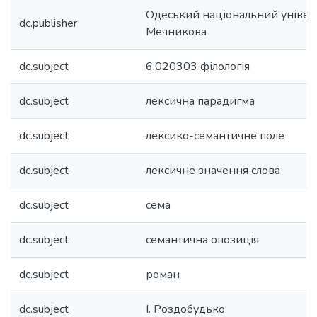
Одеський національний університ
dc.publisher
Мечникова
dc.subject
6.020303 філологія
dc.subject
лексична парадигма
dc.subject
лексико-семантичне поле
dc.subject
лексичне значення слова
dc.subject
сема
dc.subject
семантична опозиція
dc.subject
роман
dc.subject
І. Роздобудько