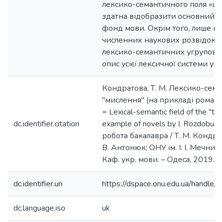
лексико-семантичного поля «ц
здатна відобразити основний 
фонд мови. Окрім того, лише на
численних наукових розвідок зі
лексико-семантичних угрупов
опис усієї лексичної системи ук
Кондратова, Т. М. Лексико-сем
"мислення" (на прикладі романі
= Lexical-semantic field of the "thi
dc.identifier.citation
example of novels by I. Rozdobud
робота бакалавра / Т. М. Кондрат
В. Антонюк; ОНУ ім. І. І. Мечнико
Каф. укр. мови. – Одеса, 2019. – 
dc.identifier.uri
https://dspace.onu.edu.ua/hand
dc.language.iso
uk