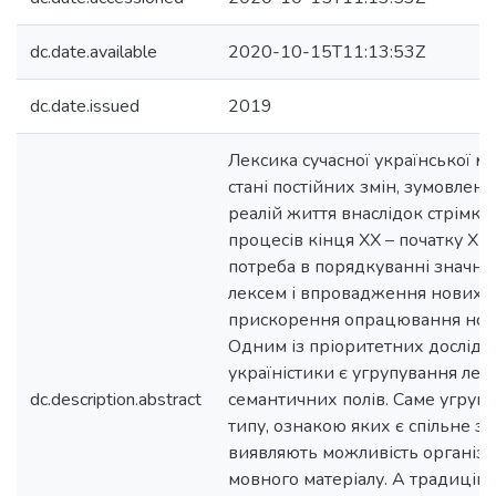
dc.date.available
2020-10-15T11:13:53Z
dc.date.issued
2019
Лексика сучасної української м
стані постійних змін, зумовлен
реалій життя внаслідок стрімки
процесів кінця XX – початку XIX
потреба в порядкуванні значної
лексем і впровадження нових 
прискорення опрацювання ново
Одним із пріоритетних дослідж
україністики є угрупування лек
dc.description.abstract
семантичних полів. Саме угруп
типу, ознакою яких є спільне з
виявляють можливість організа
мовного матеріалу. А традиційн