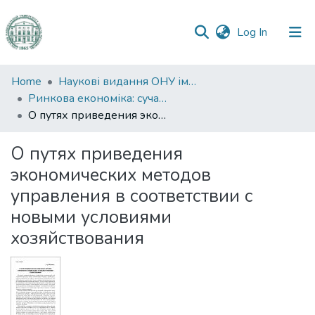
(current)
Log In
Communities
Home
Наукові видання ОНУ імені І. І. Мечникова
&
Ринкова економіка: сучасна теорія і практика управління
Collections
О путях приведения экономических методов управления в соответствии с новыми условиями хозяйствования
All of DSpace
О путях приведения
экономических методов
Statistics
управления в соответствии с
новыми условиями
хозяйствования