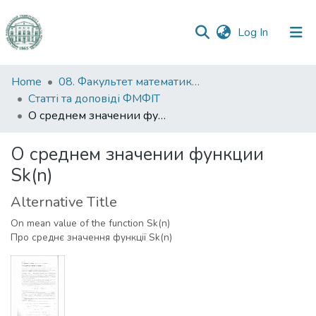
(current)
Log In
Communities
Home
08. Факультет математики, фізики та інформаційних технологій
&
Статті та доповіді ФМФІТ
Collections
О среднем значении функции Sk(n)
All of DSpace
О среднем значении функции
Sk(n)
Statistics
Alternative Title
On mean value of the function Sk(n)
Про среднє значення функції Sk(n)