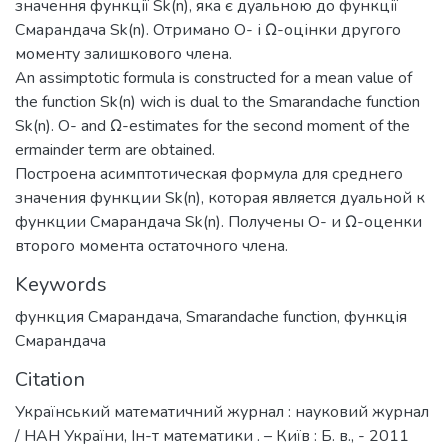
значення функції Sk(n), яка є дуальною до функції
Смарандача Sk(n). Отримано O- і Ω-оцінки другого
моменту залишкового члена.
An assimptotic formula is constructed for a mean value of
the function Sk(n) wich is dual to the Smarandache function
Sk(n). O- and Ω-estimates for the second moment of the
ermainder term are obtained.
Построена асимптотическая формула для среднего
значения функции Sk(n), которая является дуальной к
функции Смарандача Sk(n). Получены O- и Ω-оценки
второго момента остаточного члена.
Keywords
функция Смарандача
,
Smarandache function
,
функція
Смарандача
Citation
Український математичний журнал : науковий журнал
/ НАН України, Ін-т математики . – Київ : Б. в., - 2011