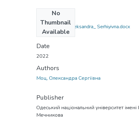
No
Files
Thumbnail
014.07_Mots_Oleksandra_ Serhiyivna.docx
Available
(430.84 KB)
Date
2022
Authors
Моц, Олександра Сергіївна
Publisher
Одеський національний університет імені І. 
Мечникова