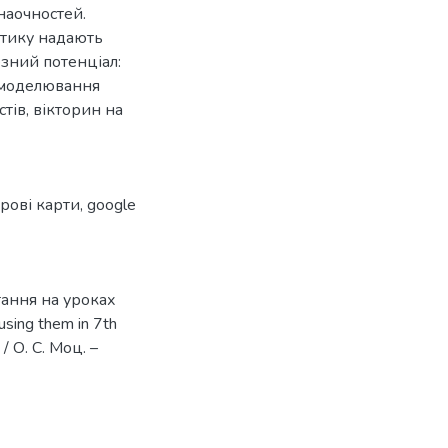
наочностей.
атику надають
езний потенціал:
, моделювання
тів, вікторин на
рові карти
,
google
тання на уроках
 using them in 7th
/ О. С. Моц. –