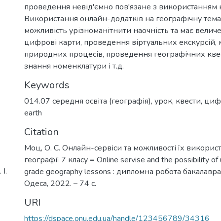
проведення невід'ємно пов'язане з використанням 
Використання онлайн-додатків на географічну тем
можливість урізноманітнити наочність та має велич
цифрові карти, проведення віртуальних екскурсій
природних процесів, проведення географічних квес
знання номенклатури і т.д.
Keywords
014.07 середня освіта (географія)
,
урок
,
квести
,
циф
earth
Citation
Моц, О. С. Онлайн-сервіси та можливості їх викорис
географії 7 класу = Online servise and the possibility of
І.
grade geography lessons : дипломна робота бакалавра 
Одеса, 2022. – 74 с.
URI
https://dspace.onu.edu.ua/handle/123456789/34316