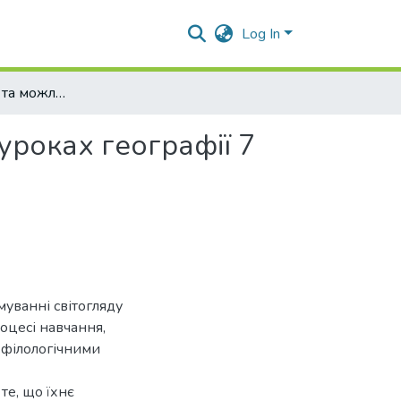
Log In
Онлайн-сервіси та можливості їх використання на уроках географії 7 класу
уроках географії 7
муванні світогляду
роцесі навчання,
 філологічними
те, що їхнє