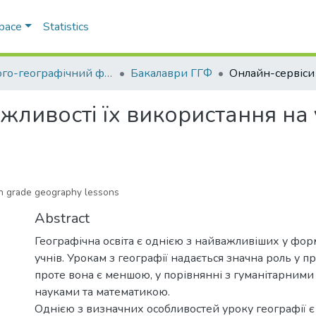
Space
Statistics
Геолого-географічний факультет
Бакалаври ГГФ
жливості їх використання на 
7th grade geography lessons
Abstract
Географічна освіта є однією з найважливіших у фор
учнів. Урокам з географії надається значна роль у п
проте вона є меншою, у порівнянні з гуманітарними
науками та математикою.
Однією з визначних особливостей уроку географії є 