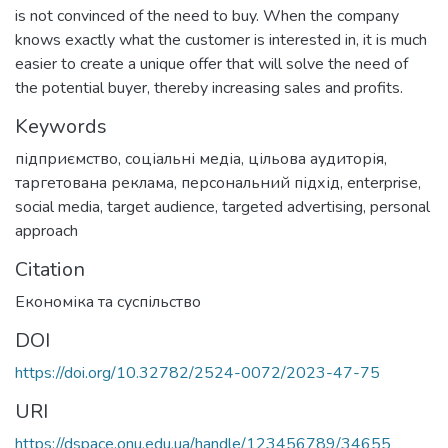
is not convinced of the need to buy. When the company
knows exactly what the customer is interested in, it is much
easier to create a unique offer that will solve the need of
the potential buyer, thereby increasing sales and profits.
Keywords
підприємство
,
соціальні медіа
,
цільова аудиторія
,
таргетована реклама
,
персональний підхід
,
enterprise
,
social media
,
target audience
,
targeted advertising
,
personal
approach
Citation
Економіка та суспільство
DOI
https://doi.org/10.32782/2524-0072/2023-47-75
URI
https://dspace.onu.edu.ua/handle/123456789/34655