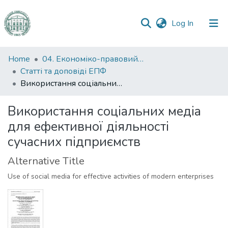
(current)
Log In
Communities
Home
04. Економіко-правовий факультет
&
Статті та доповіді ЕПФ
Collections
Використання соціальних медіа для ефективної діяльності сучасних підприємств
All of DSpace
Використання соціальних медіа
для ефективної діяльності
Statistics
сучасних підприємств
Alternative Title
Use of social media for effective activities of modern enterprises