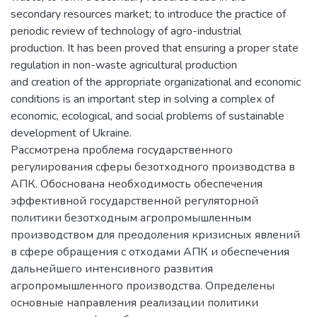
secondary resources market; to introduce the practice of
periodic review of technology of agro-industrial
production. It has been proved that ensuring a proper state
regulation in non-waste agricultural production
and creation of the appropriate organizational and economic
conditions is an important step in solving a complex of
economic, ecological, and social problems of sustainable
development of Ukraine.
Рассмотрена проблема государственного
регулирования сферы безотходного производства в
АПК. Обоснована необходимость обеспечения
эффективной государственной регуляторной
политики безотходным агропромышленным
производством для преодоления кризисных явлений
в сфере обращения с отходами АПК и обеспечения
дальнейшего интенсивного развития
агропромышленного производства. Определены
основные направления реализации политики