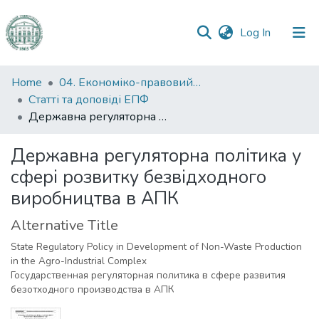
(current)
Log In
Communities
Home
04. Економіко-правовий факультет
&
Статті та доповіді ЕПФ
Collections
Державна регуляторна політика у сфері розвитку безвідходного виробництва в АПК
All of DSpace
Державна регуляторна політика у
сфері розвитку безвідходного
Statistics
виробництва в АПК
Alternative Title
State Regulatory Policy in Development of Non-Waste Production
in the Agro-Industrial Complex
Государственная регуляторная политика в сфере развития
безотходного производства в АПК