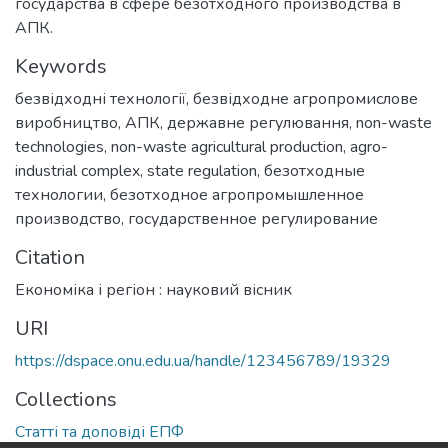
государства в сфере безотходного производства в
АПК.
Keywords
безвідходні технології
,
безвідходне агропромислове
виробництво
,
АПК
,
державне регулювання
,
non-waste
technologies
,
non-waste agricultural production
,
agro-
industrial complex
,
state regulation
,
безотходные
технологии
,
безотходное агропромышленное
производство
,
государственное регулирование
Citation
Економіка і регіон : науковий вісник
URI
https://dspace.onu.edu.ua/handle/123456789/19329
Collections
Статті та доповіді ЕПФ