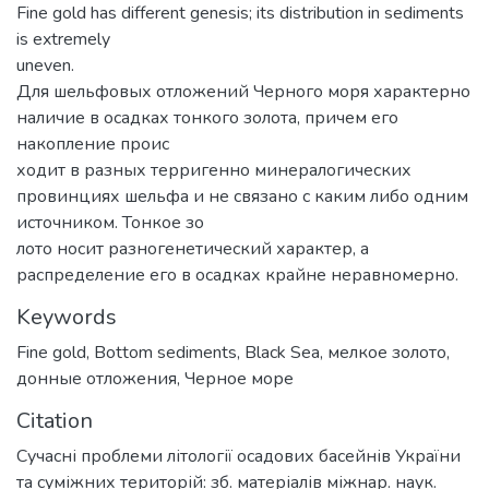
Fine gold has different genesis; its distribution in sediments
is extremely
uneven.
Для шельфовых отложений Черного моря характерно
наличие в осадках тонкого золота, причем его
накопление проис
ходит в разных терригенно минералогических
провинциях шельфа и не связано с каким либо одним
источником. Тонкое зо
лото носит разногенетический характер, а
распределение его в осадках крайне неравномерно.
Keywords
Fine gold
,
Bottom sediments
,
Black Sea
,
мелкое золото
,
донные отложения
,
Черное море
Citation
Сучасні проблеми літології осадових басейнів України
та суміжних територій: зб. матеріалів міжнар. наук.