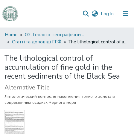
(current)
Log In
Communities
Home
03. Геолого-географічний факультет
&
Статті та доповіді ГГФ
The lithological control of accumulation of fine gold in the recent sediments of the Black Sea
Collections
The lithological control of
All of DSpace
accumulation of fine gold in the
recent sediments of the Black Sea
Statistics
Alternative Title
Литологический контроль накопления тонкого золота в
современных осадках Черного моря